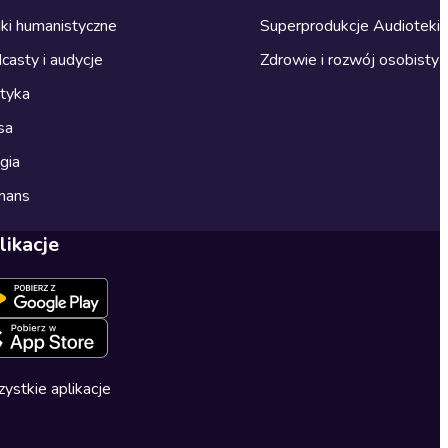
ki humanistyczne
Superprodukcje Audioteki
casty i audycje
Zdrowie i rozwój osobisty
ityka
sa
gia
mans
likacje
ystkie aplikacje