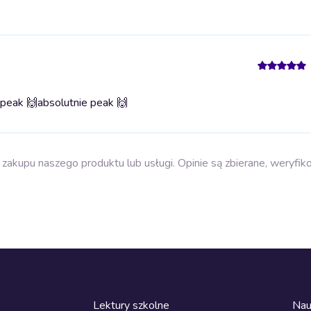
 peak 🙌
absolutnie peak 🙌
zakupu naszego produktu lub usługi. Opinie są zbierane, weryfik
Lektury szkolne
Nau