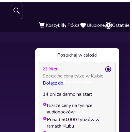
Koszyk
Półka
Ulubione
Ostatnie
Posłuchaj w całości
22,90 zł
Specjalna cena tylko w Klubie
Dołącz do
14 dni za darmo na start
Niższe ceny na tysiące
audiobooków
Ponad 50.000 tytułów w
ramach Klubu