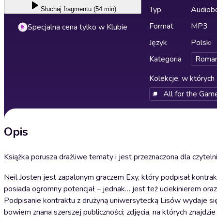
Typ
Audiobo
Słuchaj
fragmentu (54 min)
Format
MP3
Specjalna cena tylko w Klubie
Język
Polski
Kategoria
Roma
Kolekcje, w których 
All for the Gam
Opis
Książka porusza drażliwe tematy i jest przeznaczona dla czyteln
Neil Josten jest zapalonym graczem Exy, który podpisał kontra
posiada ogromny potencjał – jednak… jest też uciekinierem o
Podpisanie kontraktu z drużyną uniwersytecką Lisów wydaje się w
bowiem znana szerszej publiczności; zdjęcia, na których znajdz