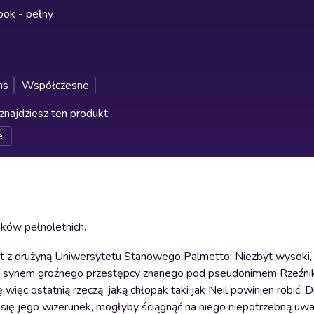
ok - pełny
ns
Współczesne
znajdziesz ten produkt
:
e
ików pełnoletnich.
kt z drużyną Uniwersytetu Stanowego Palmetto. Niezbyt wysoki, 
raz synem groźnego przestępcy znanego pod pseudonimem Rzeźnik
ięc ostatnią rzeczą, jaką chłopak taki jak Neil powinien robić. D
ie się jego wizerunek, mogłyby ściągnąć na niego niepotrzebną u