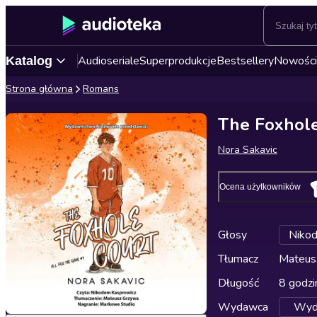
Audioseriale
Superprodukcje
Bestsellery
Nowości
Katalog
Strona główna
Romans
The Foxhole
Nora Sakavic
Ocena użytkowników
Głosy
Niko
Tłumacz
Mateus
Długość
8 godzi
Wydawca
Wyda