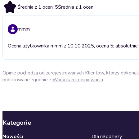
5
Średnia z 1 ocen: 5
Średnia z 1 ocen
mmm
Ocena użytkownika mmm z 10.10.2025, ocena 5; absolutnie
Opinie pochodzą od zarejestrowanych Klientów, którzy dokonali 
publikowane zgodnie z
Warunkami opiniowania
.
Kategorie
Nowości
Dla młodzieży