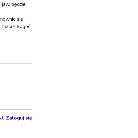
 jaw, będzie
onownie się
 znalazł kogoś,
kt.
Zaloguj się