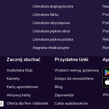
Literatura anglojęzyczna
Nau
Literatura faktu
Pod
Literatura obyczajowa
Pol
Literatura piękna obca
Pra
Literatura piękna polska
Reli
Nagrania relaksacyjne
Ro
Zacznij słuchać
Przydatne linki
Ap
Audioteka Klub
Wybierz wersję językową
Karnety
Dołącz do newslettera
Karty upominkowe
Blog
Wsz
Aktywuj kartę
Zapowiedzi
Oferta dla firm i bibliotek
Cykle audiobooków
i