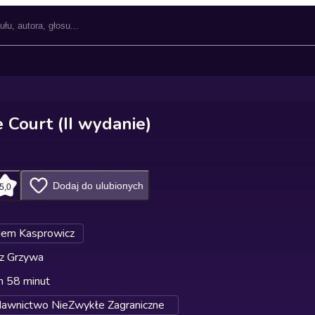
 Court (II wydanie)
Dodaj do ulubionych
5,0
dem Kasprowicz
z Grzywa
n 58 minut
wnictwo NieZwykłe Zagraniczne