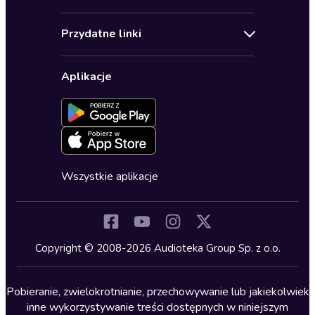
Pomoc
Audioseriale
Audioteka Klub
Regulamin
Biografie
Przydatne linki
Karnety
Polityka prywatności
Biznes, marketing, ekonomia
Wybierz wersję językową
Karty upominkowe
Ustawienia prywatności
Dla dzieci
Aplikacje
Dołącz do newslettera
Aktywuj kartę
Formularz zgłaszania nielegalnych treści
Dla młodzieży
Blog
Oferta dla firm i bibliotek
Deklaracja dostępności
Erotyczne
Zapowiedzi
Fantastyka
Cykle audiobooków
Horror
Wszystkie aplikacje
Inne języki
Komedia
Kryminały
Copyright © 2008-2026 Audioteka Group Sp. z o.o.
Lektury szkolne
Literatura anglojęzyczna
Pobieranie, zwielokrotnianie, przechowywanie lub jakiekolwiek
inne wykorzystywanie treści dostępnych w niniejszym