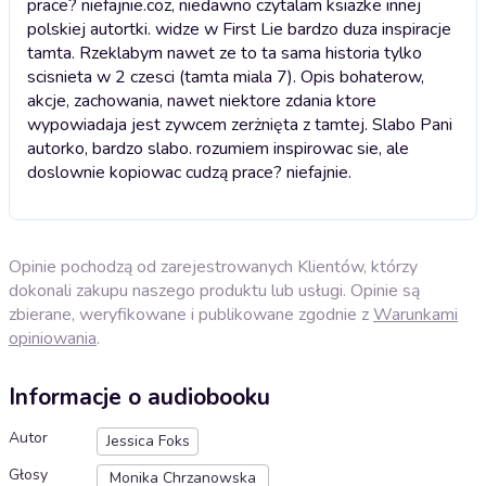
prace? niefajnie.
coz, niedawno czytalam ksiazke innej
polskiej autortki. widze w First Lie bardzo duza inspiracje
tamta. Rzeklabym nawet ze to ta sama historia tylko
scisnieta w 2 czesci (tamta miala 7). Opis bohaterow,
akcje, zachowania, nawet niektore zdania ktore
wypowiadaja jest zywcem zerżnięta z tamtej. Slabo Pani
autorko, bardzo slabo. rozumiem inspirowac sie, ale
doslownie kopiowac cudzą prace? niefajnie.
Opinie pochodzą od zarejestrowanych Klientów, którzy
dokonali zakupu naszego produktu lub usługi. Opinie są
zbierane, weryfikowane i publikowane zgodnie z
Warunkami
opiniowania
.
Informacje o audiobooku
Autor
Jessica Foks
Głosy
Monika Chrzanowska