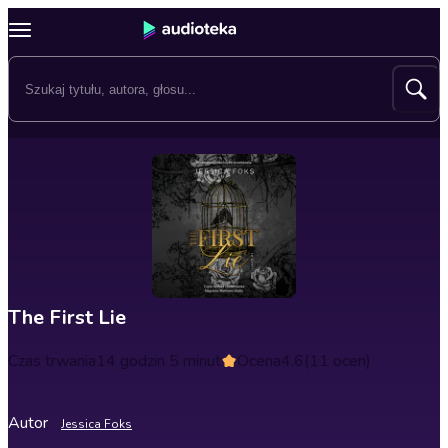
The First Lie
Czas trwania
14 godzin 5 minut
Ocena
4.6
(11 ocen)
Autor
Jessica Foks