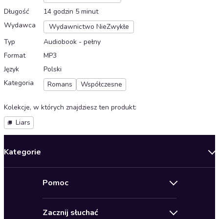
Długość
14 godzin 5 minut
Wydawca
Wydawnictwo NieZwykłe
Typ
Audiobook - pełny
Format
MP3
Język
Polski
Kategoria
Romans
Współczesne
Kolekcje, w których znajdziesz ten produkt
:
Liars
Kategorie
Nowości
Pomoc
Oferty specjalne
Kontakt
Bestsellery
Zacznij słuchać