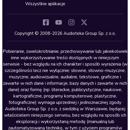
Horror
Wszystkie aplikacje
Inne języki
Komedia
Kryminały
Copyright © 2008-2026 Audioteka Group Sp. z o.o.
Lektury szkolne
Literatura anglojęzyczna
Pobieranie, zwielokrotnianie, przechowywanie lub jakiekolwiek
inne wykorzystywanie treści dostępnych w niniejszym
Literatura faktu
serwisie - bez względu na ich charakter i sposób wyrażenia (w
szczególności lecz nie wyłącznie: słowne, słowno-muzyczne,
Literatura obyczajowa
muzyczne, audiowizualne, audialne, tekstowe, graficzne i
Literatura piękna obca
zawarte w nich dane i informacje, bazy danych i zawarte w nich
dane) oraz formę (np. literackie, publicystyczne, naukowe,
Literatura piękna polska
kartograficzne, programy komputerowe, plastyczne,
Nagrania relaksacyjne
fotograficzne) wymaga uprzedniej i jednoznacznej zgody
Audioteka Group Sp. z o.o. z siedzibą w Warszawie, będącej
Nauka języków
właścicielem niniejszego serwisu, bez względu na sposób ich
Nauki humanistyczne
eksploracji i wykorzystaną metodę (manualną lub
zautomatyzowaną technikę, w tym z użyciem programów