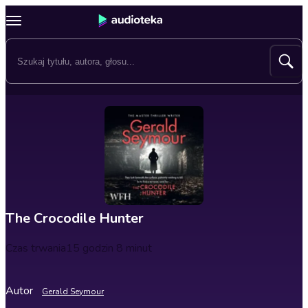
The Crocodile Hunter
Czas trwania
15 godzin 8 minut
Autor
Gerald Seymour