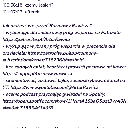
(00:58:18) czemu Jesień?
(01:07:07) afterek
Jak możesz wesprzeć Rozmowy Rawicza?
- wybierając dla siebie swój próg wsparcia na Patronite:
https://patronite.pl/ArturRawicz
- wykupując wybrany próg wsparcia w prezencie dla
przyjaciela: https://patronite.pl/app/coupons-
subscriptions/order/738296/threshold
- bez żadnych opłat, kosztów i prowizji postawić mi kawę:
https://suppi.pl/rozmowyrawicza
- skomentować, zostawić lajka, zasubskrybować kanał na
YT: https://www.youtube.com/@ArturRawicz
- ocenić podcast przyznając gwiazdki na Spotify:
https://open.spotify.com/show/1HcunA1SbaO5pzt3WA0N
si=e0eb715534d340f8