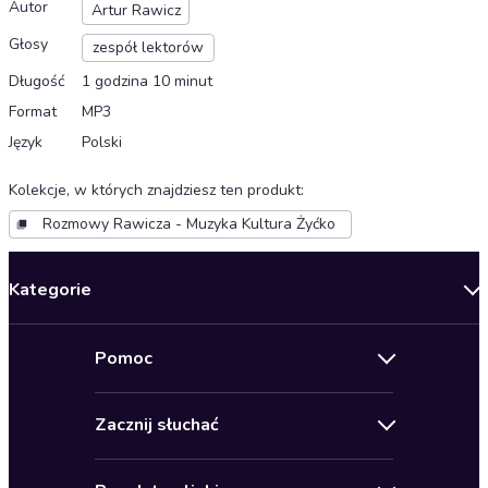
Autor
Artur Rawicz
Głosy
zespół lektorów
Długość
1 godzina 10 minut
Format
MP3
Język
Polski
Kolekcje, w których znajdziesz ten produkt
:
Rozmowy Rawicza - Muzyka Kultura Żyćko
Kategorie
Nowości
Pomoc
Oferty specjalne
Kontakt
Bestsellery
Zacznij słuchać
Pomoc
Audioseriale
Audioteka Klub
Regulamin
Biografie