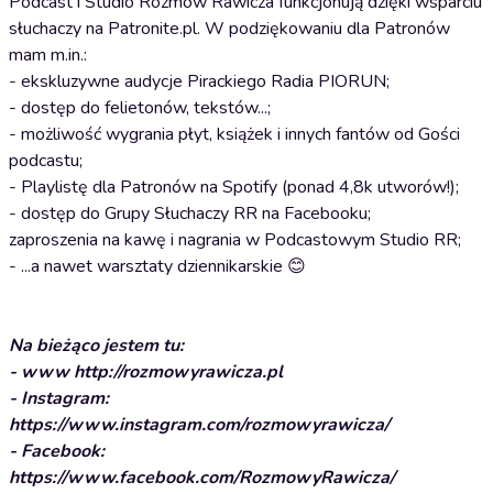
Podcast i Studio Rozmów Rawicza funkcjonują dzięki wsparciu
słuchaczy na Patronite.pl. W podziękowaniu dla Patronów
mam m.in.:
- ekskluzywne audycje Pirackiego Radia PIORUN;
- dostęp do felietonów, tekstów...;
- możliwość wygrania płyt, książek i innych fantów od Gości
podcastu;
- Playlistę dla Patronów na Spotify (ponad 4,8k utworów!);
- dostęp do Grupy Słuchaczy RR na Facebooku;
zaproszenia na kawę i nagrania w Podcastowym Studio RR;
- ...a nawet warsztaty dziennikarskie 😊
Na bieżąco jestem tu:
- www http://rozmowyrawicza.pl
- Instagram:
https://www.instagram.com/rozmowyrawicza/
- Facebook:
https://www.facebook.com/RozmowyRawicza/