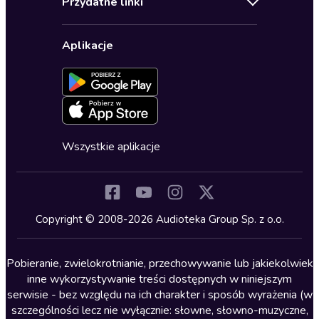
Przydatne linki
Karnety
Polityka prywatności
Biznes, marketing, ekonomia
Wybierz wersję językową
Karty upominkowe
Ustawienia prywatności
Dla dzieci
Aplikacje
Dołącz do newslettera
Aktywuj kartę
Formularz zgłaszania nielegalnych treści
Dla młodzieży
Blog
Oferta dla firm i bibliotek
Deklaracja dostępności
Erotyczne
Zapowiedzi
Fantastyka
Cykle audiobooków
Horror
Wszystkie aplikacje
Inne języki
Komedia
Kryminały
Copyright © 2008-2026 Audioteka Group Sp. z o.o.
Lektury szkolne
Literatura anglojęzyczna
Pobieranie, zwielokrotnianie, przechowywanie lub jakiekolwiek
inne wykorzystywanie treści dostępnych w niniejszym
Literatura faktu
serwisie - bez względu na ich charakter i sposób wyrażenia (w
szczególności lecz nie wyłącznie: słowne, słowno-muzyczne,
Literatura obyczajowa