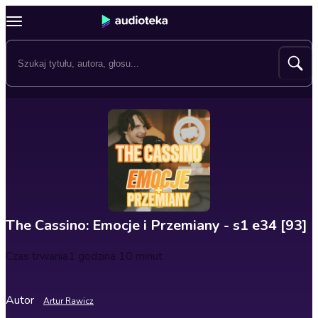
The Cassino: Emocje i Przemiany - s1 e34 [93]
Czas trwania
1 godzina 10 minut
Autor
Artur Rawicz