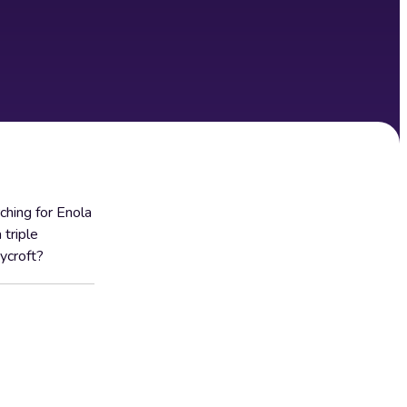
ching for Enola
 triple
ycroft?