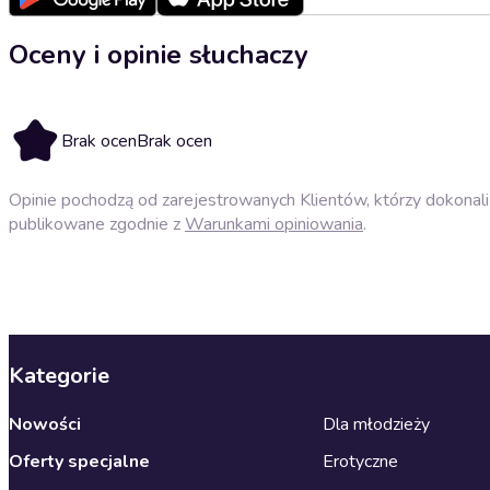
Oceny i opinie słuchaczy
Brak ocen
Brak ocen
Opinie pochodzą od zarejestrowanych Klientów, którzy dokonali 
publikowane zgodnie z
Warunkami opiniowania
.
Kategorie
Nowości
Dla młodzieży
Oferty specjalne
Erotyczne