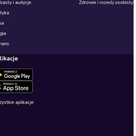
casty i audycje
Zdrowie i rozwój osobisty
ityka
sa
gia
mans
likacje
ystkie aplikacje