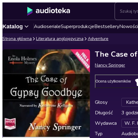
Audioseriale
Superprodukcje
Bestsellery
Nowości
Katalog
Strona główna
Literatura anglojęzyczna
Adventure
The Case o
Nancy Springer
Ocena użytkowników
Głosy
Kathe
Długość
3 godzi
Wydawca
W. F.
Typ
Audiobo