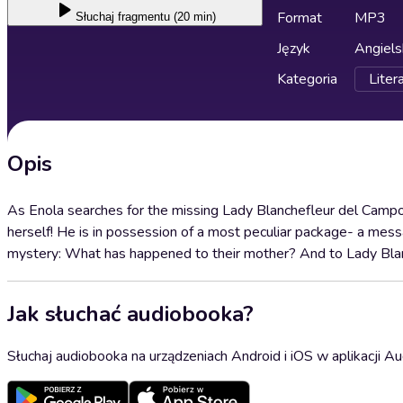
Format
MP3
Słuchaj
fragmentu (20 min)
Język
Angiels
Kategoria
Liter
Opis
As Enola searches for the missing Lady Blanchefleur del Campo, s
herself! He is in possession of a most peculiar package- a mess
mystery: What has happened to their mother? And to Lady Blanc
Jak słuchać audiobooka?
Słuchaj audiobooka na urządzeniach Android i iOS w aplikacji Au