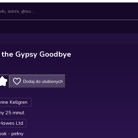
f the Gypsy Goodbye
Dodaj do ulubionych
rine Kellgren
ny 25 minut
 Howes Ltd
ok - pełny