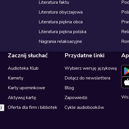
Literatura faktu
Pod
Literatura obyczajowa
Pol
Literatura piękna obca
Pra
Literatura piękna polska
Reli
Nagrania relaksacyjne
Ro
Zacznij słuchać
Przydatne linki
Ap
Audioteka Klub
Wybierz wersję językową
Karnety
Dołącz do newslettera
Karty upominkowe
Blog
Wsz
Aktywuj kartę
Zapowiedzi
Oferta dla firm i bibliotek
Cykle audiobooków
i