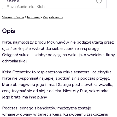
49,99 zł
Poza Audioteka Klub
Dodaj do koszyka
Strona główna
Romans
Współczesne
Opis
Nate, najmłodszy z rodu McKinleyów, nie podążył utartą przez
ojca ścieżką, ale wybrał dla siebie zupełnie inną drogę.
Osiągnął sukces i zdobył pozycję na rynku jako właściciel firmy
ochroniarskiej.
Keira Fitzpatrick to rozpieszczona córka senatora i celebrytka.
Nate nie wspominał najlepiej spotkań z nią podczas przyjęć,
które obsługiwała jego firma. Dlatego postanowił za wszelką
cenę trzymać się od niej z daleka. Niestety Rita, sekretarka
jego brata, ma inne plany.
Podczas jednego z bankietów mężczyzna zostaje
wmanewrowany w taniec z Keirą. Ku swojemu zaskoczeniu