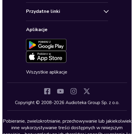
Audioteka Klub
Regulamin
Biografie
Przydatne linki
Karnety
Polityka prywatności
Biznes, marketing, ekonomia
Wybierz wersję językową
Karty upominkowe
Ustawienia prywatności
Dla dzieci
Aplikacje
Dołącz do newslettera
Aktywuj kartę
Formularz zgłaszania nielegalnych treści
Dla młodzieży
Blog
Oferta dla firm i bibliotek
Deklaracja dostępności
Erotyczne
Zapowiedzi
Fantastyka
Cykle audiobooków
Horror
Wszystkie aplikacje
Inne języki
Komedia
Kryminały
Copyright © 2008-2026 Audioteka Group Sp. z o.o.
Lektury szkolne
Literatura anglojęzyczna
Pobieranie, zwielokrotnianie, przechowywanie lub jakiekolwiek
inne wykorzystywanie treści dostępnych w niniejszym
Literatura faktu