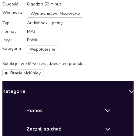
Długość
8 godzin 59 minut
Wydawca
Wydawnictwo NieZwykłe
Typ
Audiobook - pełny
Format
MP3
Język
Polski
Kategoria
Współczesne
Kolekcje, w których znajdziesz ten produkt
:
Bracia McKinley
Kategorie
Nowości
Pomoc
Oferty specjalne
Kontakt
Bestsellery
Zacznij słuchać
Pomoc
Audioseriale