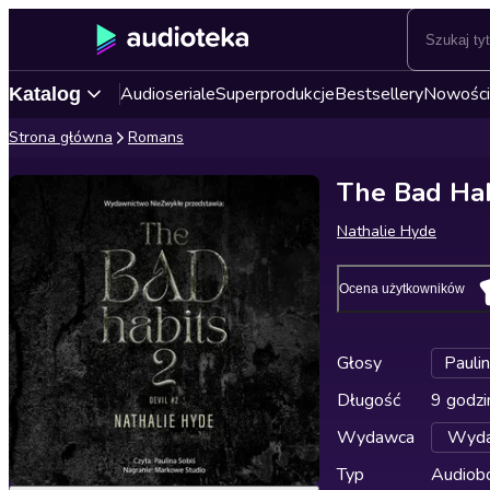
Audioseriale
Superprodukcje
Bestsellery
Nowości
Katalog
Strona główna
Romans
The Bad Hab
Nathalie Hyde
Ocena użytkowników
Głosy
Pauli
Długość
9 godzi
Wydawca
Wyda
Typ
Audiobo