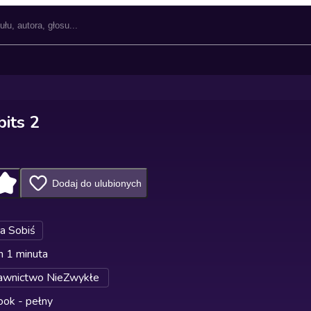
its 2
Dodaj do ulubionych
na Sobiś
n 1 minuta
wnictwo NieZwykłe
ok - pełny