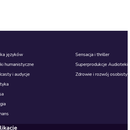
ka języków
Sensacja i thriller
ki humanistyczne
Superprodukcje Audioteki
casty i audycje
Zdrowie i rozwój osobisty
ityka
sa
gia
mans
likacje