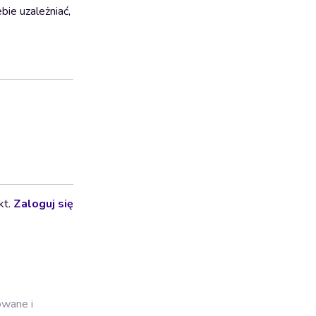
bie uzależniać,
kt.
Zaloguj się
owane i