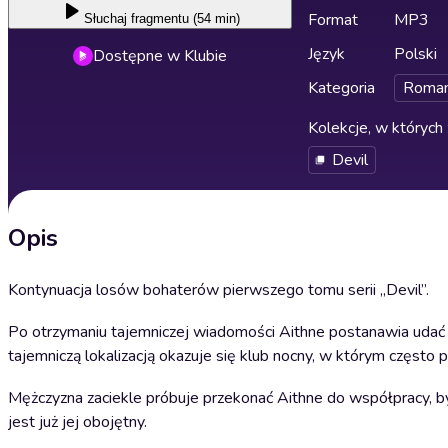
Format
MP3
Słuchaj
fragmentu (54 min)
Język
Polski
Dostępne w Klubie
Kategoria
Roma
Kolekcje, w których 
Devil
Opis
Kontynuacja losów bohaterów pierwszego tomu serii „Devil”.
Po otrzymaniu tajemniczej wiadomości Aithne postanawia udać 
tajemniczą lokalizacją okazuje się klub nocny, w którym często p
Mężczyzna zaciekle próbuje przekonać Aithne do współpracy, b
jest już jej obojętny.