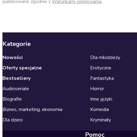
publikowane zgodnie z
Warunkami opiniowania
.
Kategorie
Nowości
Dla młodzieży
Oferty specjalne
Erotyczne
Bestsellery
Fantastyka
Audioseriale
Horror
Biografie
Inne języki
Biznes, marketing, ekonomia
Komedia
Dla dzieci
Kryminały
Pomoc