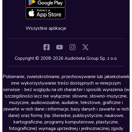
Blog
Oferta dla firm i bibliotek
Deklaracja dostępności
Erotyczne
Zapowiedzi
Fantastyka
Cykle audiobooków
Horror
Wszystkie aplikacje
Inne języki
Komedia
Kryminały
Copyright © 2008-2026 Audioteka Group Sp. z o.o.
Lektury szkolne
Literatura anglojęzyczna
Pobieranie, zwielokrotnianie, przechowywanie lub jakiekolwiek
inne wykorzystywanie treści dostępnych w niniejszym
Literatura faktu
serwisie - bez względu na ich charakter i sposób wyrażenia (w
szczególności lecz nie wyłącznie: słowne, słowno-muzyczne,
Literatura obyczajowa
muzyczne, audiowizualne, audialne, tekstowe, graficzne i
Literatura piękna obca
zawarte w nich dane i informacje, bazy danych i zawarte w nich
dane) oraz formę (np. literackie, publicystyczne, naukowe,
Literatura piękna polska
kartograficzne, programy komputerowe, plastyczne,
Nagrania relaksacyjne
fotograficzne) wymaga uprzedniej i jednoznacznej zgody