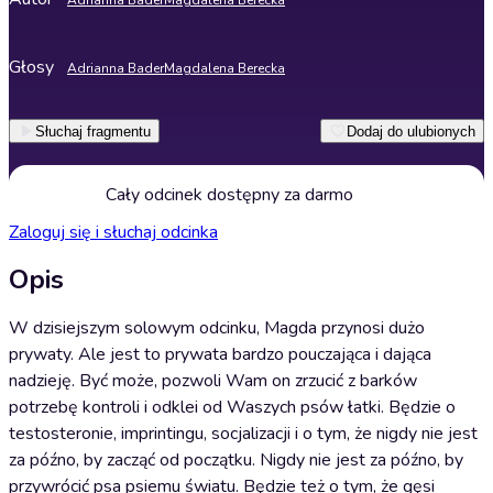
Adrianna Bader
Magdalena Berecka
Głosy
Adrianna Bader
Magdalena Berecka
Słuchaj fragmentu
Dodaj do ulubionych
Cały odcinek dostępny za darmo
Zaloguj się i słuchaj odcinka
Opis
W dzisiejszym solowym odcinku, Magda przynosi dużo
prywaty. Ale jest to prywata bardzo pouczająca i dająca
nadzieję. Być może, pozwoli Wam on zrzucić z barków
potrzebę kontroli i odklei od Waszych psów łatki. Będzie o
testosteronie, imprintingu, socjalizacji i o tym, że nigdy nie jest
za późno, by zacząć od początku. Nigdy nie jest za późno, by
przywrócić psa psiemu światu. Będzie też o tym, że gęsi