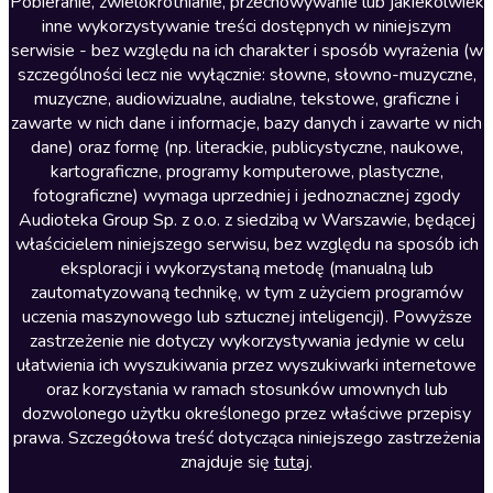
Literatura anglojęzyczna
Pobieranie, zwielokrotnianie, przechowywanie lub jakiekolwiek
inne wykorzystywanie treści dostępnych w niniejszym
Literatura faktu
serwisie - bez względu na ich charakter i sposób wyrażenia (w
szczególności lecz nie wyłącznie: słowne, słowno-muzyczne,
Literatura obyczajowa
muzyczne, audiowizualne, audialne, tekstowe, graficzne i
Literatura piękna obca
zawarte w nich dane i informacje, bazy danych i zawarte w nich
dane) oraz formę (np. literackie, publicystyczne, naukowe,
Literatura piękna polska
kartograficzne, programy komputerowe, plastyczne,
Nagrania relaksacyjne
fotograficzne) wymaga uprzedniej i jednoznacznej zgody
Audioteka Group Sp. z o.o. z siedzibą w Warszawie, będącej
Nauka języków
właścicielem niniejszego serwisu, bez względu na sposób ich
Nauki humanistyczne
eksploracji i wykorzystaną metodę (manualną lub
zautomatyzowaną technikę, w tym z użyciem programów
Podcasty i audycje
uczenia maszynowego lub sztucznej inteligencji). Powyższe
Polityka
zastrzeżenie nie dotyczy wykorzystywania jedynie w celu
ułatwienia ich wyszukiwania przez wyszukiwarki internetowe
Prasa
oraz korzystania w ramach stosunków umownych lub
Religia
dozwolonego użytku określonego przez właściwe przepisy
prawa. Szczegółowa treść dotycząca niniejszego zastrzeżenia
Romans
znajduje się
tutaj
.
Sensacja i thriller