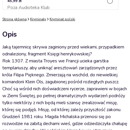
45,99 zł
Poza Audioteka Klub
Dodaj do koszyka
Strona główna
Kryminały
Kryminał polski
Opis
Jaką tajemnicę skrywa zaginiony przed wiekami, przypadkiem
odnaleziony, fragment Księgi henrykowskiej?
Rok 1307. Z miasta Troyes we Francji ucieka garstka
templariuszy, aby uniknąć aresztowań zarządzonych przez
króla Filipa Pięknego. Zmierzają na wschód, do niewielkiej
komandorii Klein Öls, zagubionej pośród rozległych puszcz.
Choć są wśród nich doświadczeni rycerze, zaprawieni w bojach
w Ziemi Świętej, po pełnej dramatycznych wydarzeń podróży
tylko niektórzy z nich będą mieli szansę zrealizować misję,
której się podjęli. Misję, od której zależy przyszłość zakonu.
Grudzień 1981 roku. Magda Michalska przenosi się po
rozwodzie na zabitą dechami wieś, gdzie odziedziczyła chałupę