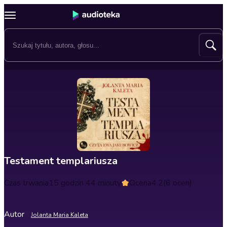
Testament templariusza
Czas trwania
15 godzin 44 minuty
Ocena
4.2
(6 ocen)
Autor
Jolanta Maria Kaleta