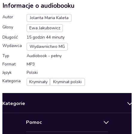
Informacje o audiobooku
Autor
Jolanta Maria Kaleta
Głosy
Ewa Jakubowicz
Długość
15 godzin 44 minuty
Wydawca
Wydawnictwo MG
Typ
Audiobook - pełny
Format
MP3
Język
Polski
Kategoria
Kryminały
Kryminał polski
Kategorie
Nowości
Pomoc
Oferty specjalne