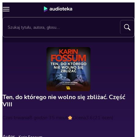
Ten, do którego nie wolno się zbliżać. Część
VIII
Czas trwania
8 godzin 35 minut
Ocena
3.6
(21 ocen)
Autor