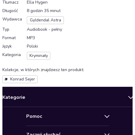
Tłumacz
Ella Hygen
Długość
8 godzin 35 minut
Wydawca
Gyldendal Astra
Typ
Audiobook - pełny
Format
MP3
Język
Polski
Kategoria
Kryminały
Kolekcje, w których znajdziesz ten produkt
:
Konrad Sejer
Kategorie
Nowości
Pomoc
Oferty specjalne
Kontakt
Bestsellery
Zacznij słuchać