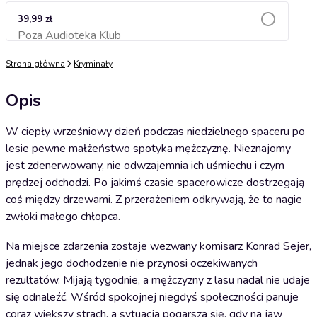
39,99 zł
Poza Audioteka Klub
Dodaj do koszyka
Strona główna
Kryminały
Opis
W ciepły wrześniowy dzień podczas niedzielnego spaceru po
lesie pewne małżeństwo spotyka mężczyznę. Nieznajomy
jest zdenerwowany, nie odwzajemnia ich uśmiechu i czym
prędzej odchodzi. Po jakimś czasie spacerowicze dostrzegają
coś między drzewami. Z przerażeniem odkrywają, że to nagie
zwłoki małego chłopca.
Na miejsce zdarzenia zostaje wezwany komisarz Konrad Sejer,
jednak jego dochodzenie nie przynosi oczekiwanych
rezultatów. Mijają tygodnie, a mężczyzny z lasu nadal nie udaje
się odnaleźć. Wśród spokojnej niegdyś społeczności panuje
coraz większy strach, a sytuacja pogarsza się, gdy na jaw