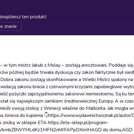
znajdziesz ten produkt
:
ie znacie
– w tym mistrz Jakub z Molay – zostają aresztowani. Poddaje się 
ów później będzie trwała dyskusja czy zakon faktycznie był sied
. Dobra zakonu zostają skonfiskowane a Wielki Mistrz spalony na 
likwidacją zakonu bracia z czerwonymi krzyżami zapobiegliwie wytr
zielić pożyczki zaprzyjaźnionemu zakonowi niemieckiemu. Są ku te
y stał się największym zamkiem średniowiecznej Europy. A w czas
zenieśli swoją stolicę z Wenecji właśnie do Malborka. Jak mogła 
na Jonesa do kupienia 👇https://www.wydawnictwoznak.pl/autor/
zniżkę w sklepie ETA https://eta-sklep.pl/program-
68VkmbZBWYMLdKz1MFN2nhKFAPpDXmIHAGD do domu,AGD d