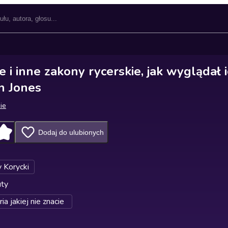
 i inne zakony rycerskie, jak wyglądał 
n Jones
cie
Dodaj do ulubionych
 Korycki
uty
ia jakiej nie znacie