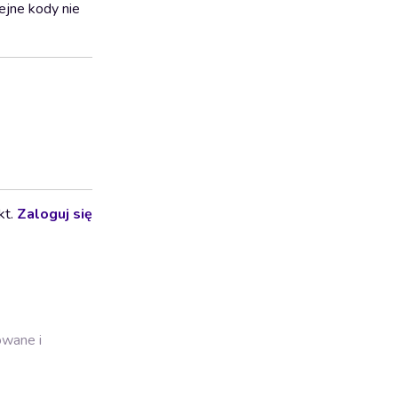
lejne kody nie
kt.
Zaloguj się
owane i