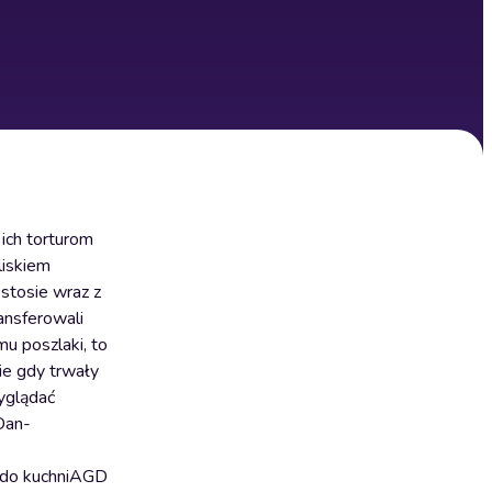
ich torturom
liskiem
stosie wraz z
ansferowali
mu poszlaki, to
ie gdy trwały
wyglądać
Dan-
o kuchniAGD