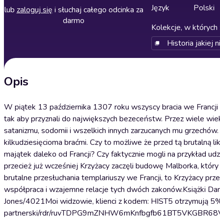
Język
Polski
lub
zaloguj się
i słuchaj całego odcinka za
darmo
Kolekcje, w których 
Historia jakiej n
Opis
W piątek 13 października 1307 roku wszyscy bracia we Francji 
tak aby przyznali do największych bezeceństw. Przez wiele wiek
satanizmu, sodomii i wszelkich innych zarzucanych mu grzechów
kilkudziesięcioma braćmi. Czy to możliwe że przed tą brutalną 
majątek daleko od Francji? Czy faktycznie mogli na przykład ud
przecież już wcześniej Krzyżacy zaczęli budowę Malborka, któr
brutalne przesłuchania templariuszy we Francji, to Krzyżacy pr
współpraca i wzajemne relacje tych dwóch zakonów.Książki Da
Jones/4021Moi widzowie, klienci z kodem: HIST5 otrzymują 5% 
partnerski/rdr/ruvTDPG9mZNHW6mKnfbgfb61BT5VKGBR