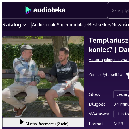
Audioseriale
Superprodukcje
Bestsellery
Nowości
Katalog
Templariusze
koniec? | Da
Historia jakiej nie zna
Ocena użytkowników
Głosy
Cezary
Długość
34 min
Wydawca
Histor
Format
MP3
Słuchaj
fragmentu (2 min)