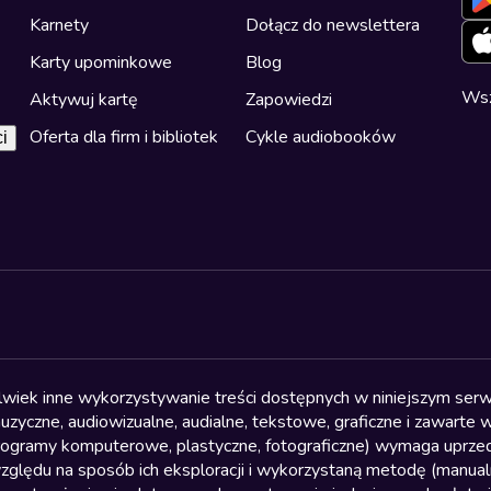
Karnety
Dołącz do newslettera
Karty upominkowe
Blog
Wsz
Aktywuj kartę
Zapowiedzi
Oferta dla firm i bibliotek
Cykle audiobooków
i
olwiek inne wykorzystywanie treści dostępnych w niniejszym serwi
yczne, audiowizualne, audialne, tekstowe, graficzne i zawarte w 
, programy komputerowe, plastyczne, fotograficzne) wymaga uprzedn
względu na sposób ich eksploracji i wykorzystaną metodę (manu