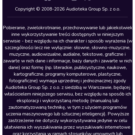
Kryminały
Copyright © 2008-2026 Audioteka Group Sp. z o.o.
Lektury szkolne
Literatura anglojęzyczna
Pobieranie, zwielokrotnianie, przechowywanie lub jakiekolwiek
inne wykorzystywanie treści dostępnych w niniejszym
Literatura faktu
serwisie - bez względu na ich charakter i sposób wyrażenia (w
szczególności lecz nie wyłącznie: słowne, słowno-muzyczne,
Literatura obyczajowa
muzyczne, audiowizualne, audialne, tekstowe, graficzne i
Literatura piękna obca
zawarte w nich dane i informacje, bazy danych i zawarte w nich
dane) oraz formę (np. literackie, publicystyczne, naukowe,
Literatura piękna polska
kartograficzne, programy komputerowe, plastyczne,
Nagrania relaksacyjne
fotograficzne) wymaga uprzedniej i jednoznacznej zgody
Audioteka Group Sp. z o.o. z siedzibą w Warszawie, będącej
Nauka języków
właścicielem niniejszego serwisu, bez względu na sposób ich
Nauki humanistyczne
eksploracji i wykorzystaną metodę (manualną lub
zautomatyzowaną technikę, w tym z użyciem programów
Podcasty i audycje
uczenia maszynowego lub sztucznej inteligencji). Powyższe
Polityka
zastrzeżenie nie dotyczy wykorzystywania jedynie w celu
ułatwienia ich wyszukiwania przez wyszukiwarki internetowe
Prasa
oraz korzystania w ramach stosunków umownych lub