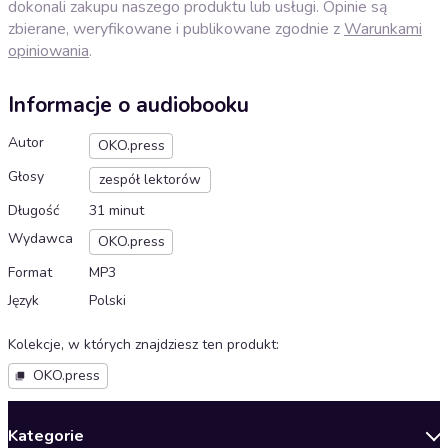
dokonali zakupu naszego produktu lub usługi. Opinie są
zbierane, weryfikowane i publikowane zgodnie z
Warunkami
opiniowania
.
Informacje o audiobooku
Autor
OKO.press
Głosy
zespół lektorów
Długość
31 minut
Wydawca
OKO.press
Format
MP3
Język
Polski
Kolekcje, w których znajdziesz ten produkt
:
OKO.press
Kategorie