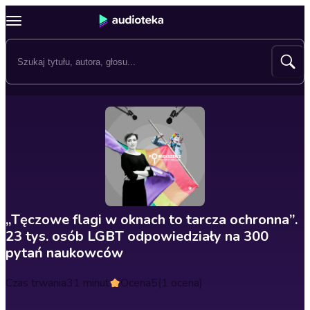
„Tęczowe flagi w oknach to tarcza ochronna”.
23 tys. osób LGBT odpowiedziały na 300
pytań naukowców
Czas trwania
31 minut
Ocena
5
(1 ocena)