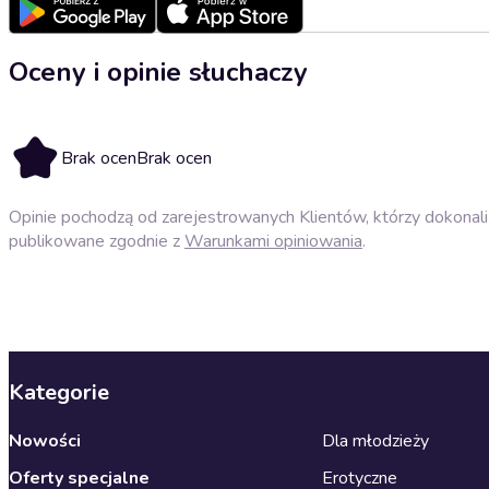
Oceny i opinie słuchaczy
Brak ocen
Brak ocen
Opinie pochodzą od zarejestrowanych Klientów, którzy dokonali 
publikowane zgodnie z
Warunkami opiniowania
.
Kategorie
Nowości
Dla młodzieży
Oferty specjalne
Erotyczne