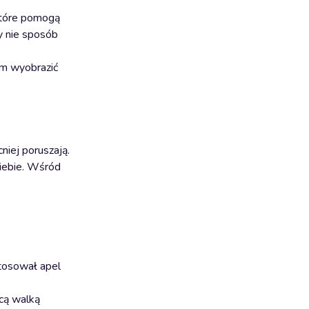
które pomogą
y nie sposób
im wyobrazić
niej poruszają.
siebie. Wśród
tosował apel
ącą walką