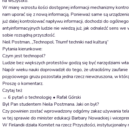
na wszystko.
W miarę wzrostu ilości dostępnej informacji mechanizmy kontr
nam uporać się z nową informacją. Ponieważ same są urządzeniam
już dalej kontrolować napływu informacji, dochodzi do ogólnego
antyinformacyjnych ludzie nie wiedzą już, jak odnaleźć sens we
sobie rozsądną przyszłość.
Neil Postman, „Technopol. Triumf techniki nad kulturą”
Pytania kierunkowe:
Czym jest technopol?
Ludzie bez większych protestów godzą się być narzędziami własn
Napór wieku nauki doprowadził do tego, że utraciliśmy zaufani
pojęciowego gruzu pozostała jedna rzecz niewzruszona, w którą
Proszę o komentarz.
Czytaj też
→ 6 pytań o technologię • Rafał Górski
Był Pan studentem Neila Postmana. Jaki on był?
Czy powinien zostać wprowadzony odgórny zakaz używania tel
w tej sprawie do minister edukacji Barbary Nowackiej i wicepre
W Finlandii działa Komitet na rzecz Przyszłości, instytucjonaln