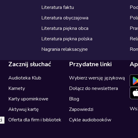
Literatura faktu
Pod
Literatura obyczajowa
Pol
Literatura piękna obca
Pra
Literatura piękna polska
Reli
Nagrania relaksacyjne
Ro
Zacznij słuchać
Przydatne linki
Ap
Audioteka Klub
Wybierz wersję językową
Karnety
Dołącz do newslettera
Karty upominkowe
Blog
Wsz
Aktywuj kartę
Zapowiedzi
Oferta dla firm i bibliotek
Cykle audiobooków
i