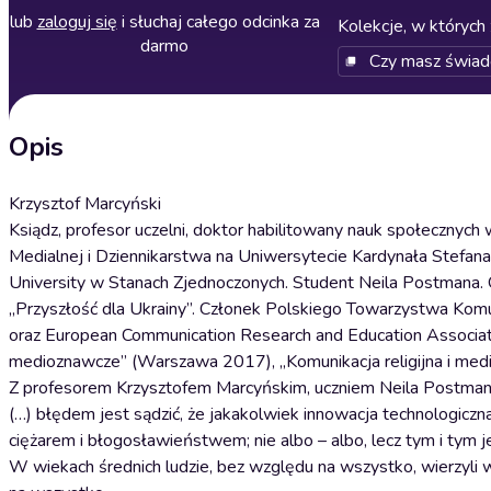
lub
zaloguj się
i słuchaj całego odcinka za
Kolekcje, w których 
darmo
Czy masz świa
Opis
Krzysztof Marcyński
Ksiądz, profesor uczelni, doktor habilitowany nauk społecznych 
Medialnej i Dziennikarstwa na Uniwersytecie Kardynała Stef
University w Stanach Zjednoczonych. Student Neila Postmana.
„Przyszłość dla Ukrainy”. Członek Polskiego Towarzystwa Komuni
oraz European Communication Research and Education Associatio
medioznawcze” (Warszawa 2017), „Komunikacja religijna i medi
Z profesorem Krzysztofem Marcyńskim, uczniem Neila Postmana
(…) błędem jest sądzić, że jakakolwiek innowacja technologiczn
ciężarem i błogosławieństwem; nie albo – albo, lecz tym i tym 
W wiekach średnich ludzie, bez względu na wszystko, wierzyli w