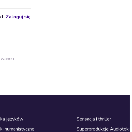
kt.
Zaloguj się
owane i
ka języków
Sensacja i thriller
ki humanistyczne
Superprodukcje Audioteki