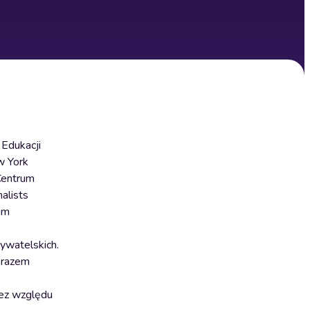
 Edukacji
w York
Centrum
alists
um
ywatelskich.
zarazem
bez względu