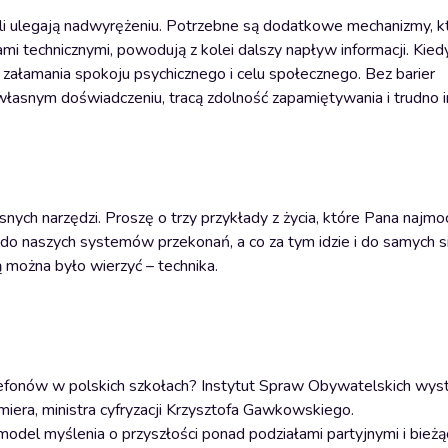
oli ulegają nadwyrężeniu. Potrzebne są dodatkowe mechanizmy, 
i technicznymi, powodują z kolei dalszy napływ informacji. Kied
 załamania spokoju psychicznego i celu społecznego. Bez barier
 własnym doświadczeniu, tracą zdolność zapamiętywania i trudno 
ych narzędzi. Proszę o trzy przykłady z życia, które Pana najmoc
e do naszych systemów przekonań, a co za tym idzie i do samych 
 można było wierzyć – technika.
efonów w polskich szkołach? Instytut Spraw Obywatelskich wys
miera, ministra cyfryzacji Krzysztofa Gawkowskiego.
y model myślenia o przyszłości ponad podziałami partyjnymi i bież