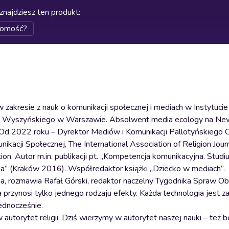
znajdziesz ten produkt
:
domość?
w zakresie z nauk o komunikacji społecznej i mediach w Instytucie
ana Wyszyńskiego w Warszawie. Absolwent media ecology na Ne
 Od 2022 roku – Dyrektor Mediów i Komunikacji Pallotyńskiego 
kacji Społecznej, The International Association of Religion Journ
n. Autor m.in. publikacji pt. „Kompetencja komunikacyjna. Studi
a” (Kraków 2016). Współredaktor książki „Dziecko w mediach”.
, rozmawia Rafał Górski, redaktor naczelny Tygodnika Spraw Ob
a przynosi tylko jednego rodzaju efekty. Każda technologia jest 
jednocześnie.
 autorytet religii. Dziś wierzymy w autorytet naszej nauki – też 