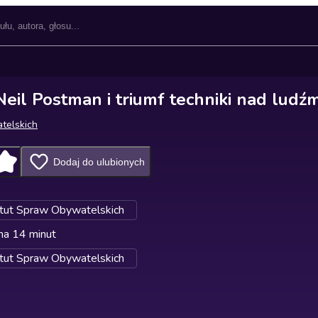
eil Postman i triumf techniki nad ludźm
telskich
Dodaj do ulubionych
ytut Spraw Obywatelskich
na 14 minut
ytut Spraw Obywatelskich