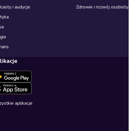
casty i audycje
Zdrowie i rozwój osobisty
ityka
sa
gia
mans
likacje
ystkie aplikacje