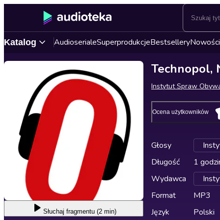
Audioseriale
Superprodukcje
Bestsellery
Nowości
Katalog
Technopol, N
Instytut Spraw Obywa
Ocena użytkowników
Głosy
Inst
Długość
1 godzi
Wydawca
Inst
Format
MP3
Język
Polski
Słuchaj
fragmentu (2 min)