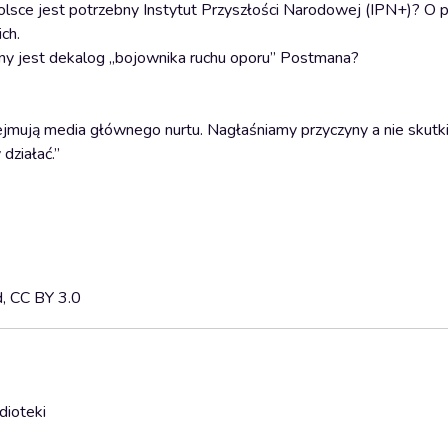
lsce jest potrzebny Instytut Przyszłości Narodowej (IPN+)? O 
ch.
ny jest dekalog „bojownika ruchu oporu” Postmana?
dejmują media głównego nurtu. Nagłaśniamy przyczyny a nie skut
działać.”
d, CC BY 3.0
dioteki