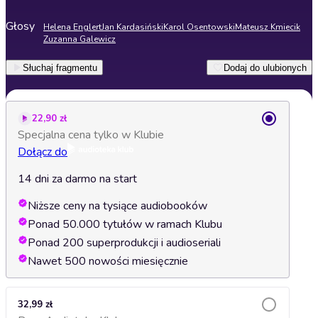
Głosy
Helena Englert
Jan Kardasiński
Karol Osentowski
Mateusz Kmiecik
Zuzanna Galewicz
Słuchaj fragmentu
Dodaj do ulubionych
22,90 zł
Specjalna cena tylko w Klubie
Dołącz do
14 dni za darmo na start
Niższe ceny na tysiące audiobooków
Ponad 50.000 tytułów w ramach Klubu
Ponad 200 superprodukcji i audioseriali
Nawet 500 nowości miesięcznie
32,99 zł