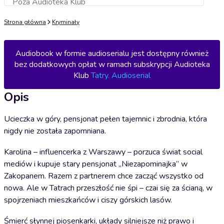
Poza Audioteka Klub
Dodaj do koszyka
Strona główna
Kryminały
Audiobook w formie audioserialu jest dostępny również
bez dodatkowych opłat w ramach subskrypcji Audioteka
Klub
Tatry. Audioserial
Opis
Ucieczka w góry, pensjonat pełen tajemnic i zbrodnia, która
nigdy nie została zapomniana.
Karolina – influencerka z Warszawy – porzuca świat social
mediów i kupuje stary pensjonat „Niezapominajka” w
Zakopanem. Razem z partnerem chce zacząć wszystko od
nowa. Ale w Tatrach przeszłość nie śpi – czai się za ścianą, w
spojrzeniach mieszkańców i ciszy górskich lasów.
Śmierć słynnej piosenkarki, układy silniejsze niż prawo i