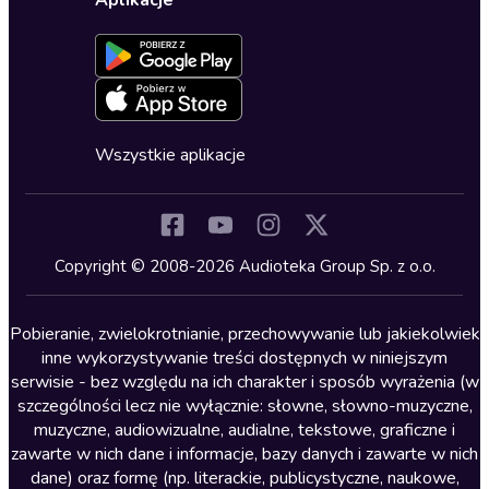
Dla dzieci
Aplikacje
Dołącz do newslettera
Aktywuj kartę
Formularz zgłaszania nielegalnych treści
Dla młodzieży
Blog
Oferta dla firm i bibliotek
Deklaracja dostępności
Erotyczne
Zapowiedzi
Fantastyka
Cykle audiobooków
Horror
Wszystkie aplikacje
Inne języki
Komedia
Kryminały
Copyright © 2008-2026 Audioteka Group Sp. z o.o.
Lektury szkolne
Literatura anglojęzyczna
Pobieranie, zwielokrotnianie, przechowywanie lub jakiekolwiek
inne wykorzystywanie treści dostępnych w niniejszym
Literatura faktu
serwisie - bez względu na ich charakter i sposób wyrażenia (w
szczególności lecz nie wyłącznie: słowne, słowno-muzyczne,
Literatura obyczajowa
muzyczne, audiowizualne, audialne, tekstowe, graficzne i
Literatura piękna obca
zawarte w nich dane i informacje, bazy danych i zawarte w nich
dane) oraz formę (np. literackie, publicystyczne, naukowe,
Literatura piękna polska