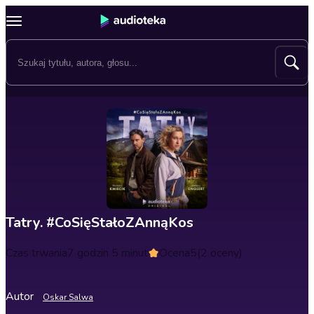
Tatry. #CoSięStałoZAnnąKos
Czas trwania
7 godzin 5 minut
Ocena
5
(2 oceny)
Autor
Oskar Salwa