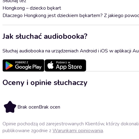
Słuchaj też
Hongkong – dziecko bękart
Dlaczego Hongkong jest dzieckiem bękartem? Z jakiego powod
Jak słuchać audiobooka?
Słuchaj audiobooka na urządzeniach Android i iOS w aplikacji Au
Oceny i opinie słuchaczy
Brak ocen
Brak ocen
Opinie pochodzą od zarejestrowanych Klientów, którzy dokonali 
publikowane zgodnie z
Warunkami opiniowania
.