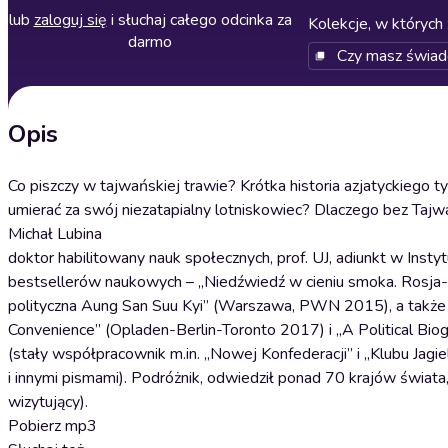
lub
zaloguj się
i słuchaj całego odcinka za
Kolekcje, w których 
darmo
Czy masz świa
Opis
Co piszczy w tajwańskiej trawie? Krótka historia azjatyckiego
umierać za swój niezatapialny lotniskowiec? Dlaczego bez Tajw
Michał Lubina
doktor habilitowany nauk społecznych, prof. UJ, adiunkt w Inst
bestsellerów naukowych – „Niedźwiedź w cieniu smoka. Rosja-
polityczna Aung San Suu Kyi” (Warszawa, PWN 2015), a także po
Convenience” (Opladen-Berlin-Toronto 2017) i „A Political Bi
(stały współpracownik m.in. „Nowej Konfederacji” i „Klubu Jagiel
i innymi pismami). Podróżnik, odwiedził ponad 70 krajów świata,
wizytujący).
Pobierz mp3