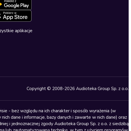
ystkie aplikacje
Copyright © 2008-2026 Audioteka Group Sp. z o.o.
sie - bez względu na ich charakter i sposób wyrażenia (w
nich dane i informacje, bazy danych i zawarte w nich dane) oraz
iej i jednoznacznej zgody Audioteka Group Sp. z o.o. z siedzibą
alną lub zautomatyzowaną technikę, w tym z użyciem programów