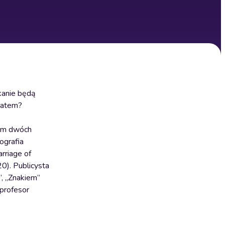
kanie będą
liatem?
tym dwóch
ografia
rriage of
0). Publicysta
”, „Znakiem”
 profesor