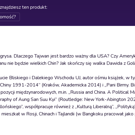
znajdziesz ten produkt
:
domość?
 tygrysa. Dlaczego Tajwan jest bardzo ważny dla USA? Czy Amery
anu nie będzie wielkich Chin? Jak skończy się walka Dawida z Go
ytucie Bliskiego i Dalekiego Wschodu UJ, autor ośmiu książek, w 
Chiny 1991-2014” (Kraków, Akademicka 2014) i „Pani Birmy. Bi
zycji międzynarodowych, m.in. „Russia and China. A Political Ma
ography of Aung San Suu Kyi” (Routledge: New York-Abington 202
lońskiego”, współpracuje również z „Kulturą Liberalną”, „Polityką
 mieszkał w Rosji, Chinach i Tajlandii (w Bangkoku pracował jako