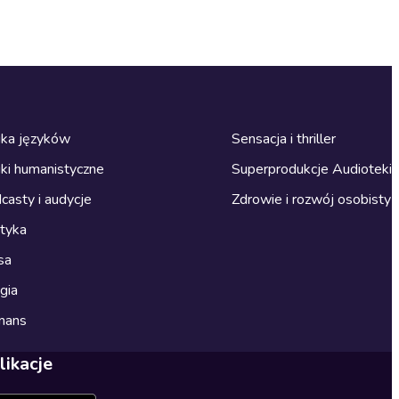
ka języków
Sensacja i thriller
ki humanistyczne
Superprodukcje Audioteki
casty i audycje
Zdrowie i rozwój osobisty
ityka
sa
gia
mans
likacje