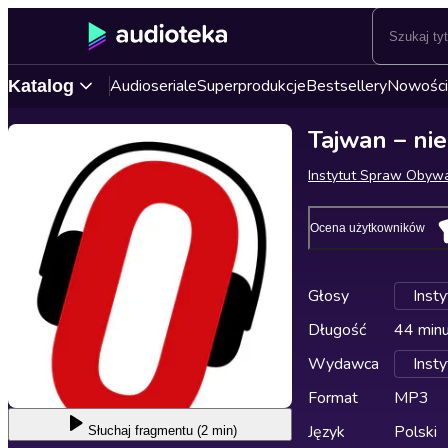
Audioseriale
Superprodukcje
Bestsellery
Nowości
Katalog
Tajwan – ni
Instytut Spraw Obywa
Ocena użytkowników
Głosy
Inst
Długość
44 min
Wydawca
Inst
Format
MP3
Język
Polski
Słuchaj
fragmentu (2 min)