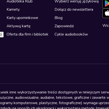
Audioteka Klub
Wybierz wersję językową
Karnety
Dołącz do newslettera
Karty upominkowe
Blog
Wsz
Aktywuj kartę
Zapowiedzi
Oferta dla firm i bibliotek
Cykle audiobooków
i
olwiek inne wykorzystywanie treści dostępnych w niniejszym serwi
yczne, audiowizualne, audialne, tekstowe, graficzne i zawarte w 
, programy komputerowe, plastyczne, fotograficzne) wymaga uprzedn
względu na sposób ich eksploracji i wykorzystaną metodę (manu