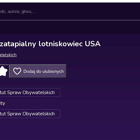
ezatapialny lotniskowiec USA
telskich
Dodaj do ulubionych
ytut Spraw Obywatelskich
uty
ytut Spraw Obywatelskich