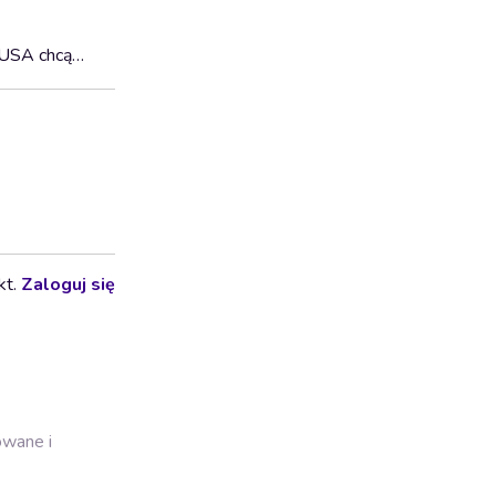
y USA chcą…
kt.
Zaloguj się
owane i