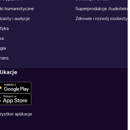
ki humanistyczne
Superprodukcje Audioteki
casty i audycje
Zdrowie i rozwój osobisty
ityka
sa
gia
mans
likacje
ystkie aplikacje