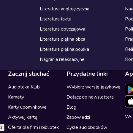
Literatura anglojęzyczna
Nau
Literatura faktu
Pod
Literatura obyczajowa
Pol
Literatura piękna obca
Pra
Literatura piękna polska
Reli
Nagrania relaksacyjne
Ro
Zacznij słuchać
Przydatne linki
Ap
Audioteka Klub
Wybierz wersję językową
Karnety
Dołącz do newslettera
Karty upominkowe
Blog
Wsz
Aktywuj kartę
Zapowiedzi
Oferta dla firm i bibliotek
Cykle audiobooków
i