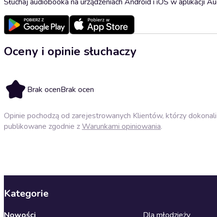
Słuchaj audiobooka na urządzeniach Android i iOS w aplikacji Au
Oceny i opinie słuchaczy
Brak ocen
Brak ocen
Opinie pochodzą od zarejestrowanych Klientów, którzy dokonali 
publikowane zgodnie z
Warunkami opiniowania
.
Kategorie
Nowości
Dla młodzieży