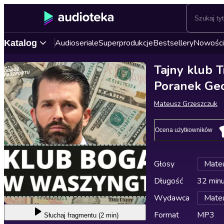
Audioseriale
Superprodukcje
Bestsellery
Nowości
Katalog
Tajny klub T
Poranek Geo
Mateusz Grzeszczuk
Ocena użytkowników
Głosy
Mateu
Długość
32 min
Wydawca
Mateu
Format
MP3
Słuchaj
fragmentu (2 min)