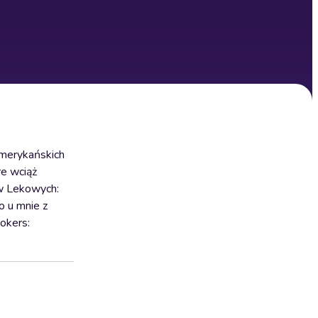
merykańskich
re wciąż
ów Lekowych:
 u mnie z
okers: