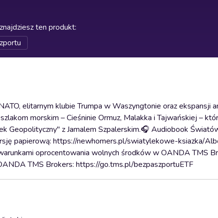
znajdziesz ten produkt
:
zportu
ATO, elitarnym klubie Trumpa w Waszyngtonie oraz ekspansji a
szlakom morskim – Cieśninie Ormuz, Malakka i Tajwańskiej – któ
ranek Geopolityczny" z Jamalem Szpalerskim.🎧 Audiobook Świat
ję papierową: https://newhomers.pl/swiatylekowe-ksiazka/Albo
z warunkami oprocentowania wolnych środków w OANDA TMS Br
 OANDA TMS Brokers: https://go.tms.pl/bezpaszportuETF