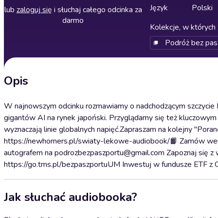
Język
Polski
lub
zaloguj się
i słuchaj całego odcinka za
darmo
Kolekcje, w których 
Podróż bez pas
Opis
W najnowszym odcinku rozmawiamy o nadchodzącym szczycie N
gigantów AI na rynek japoński. Przyglądamy się też kluczowym 
wyznaczają linie globalnych napięć.Zapraszam na kolejny "Po
https://newhomers.pl/swiaty-lekowe-audiobook/📙 Zamów wers
autografem na podrozbezpaszportu@gmail.com Zapoznaj się 
https://go.tms.pl/bezpaszportuUM Inwestuj w fundusze ETF z
Jak słuchać audiobooka?