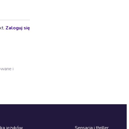
kt.
Zaloguj się
owane i
ka języków
Sensacja i thriller