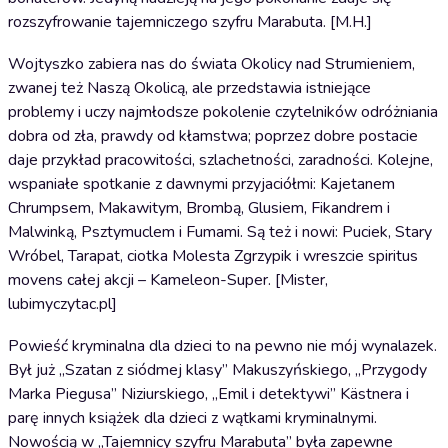
rozszyfrowanie tajemniczego szyfru Marabuta. [M.H.]
Wojtyszko zabiera nas do świata Okolicy nad Strumieniem,
zwanej też Naszą Okolicą, ale przedstawia istniejące
problemy i uczy najmłodsze pokolenie czytelników odróżniania
dobra od zła, prawdy od kłamstwa; poprzez dobre postacie
daje przykład pracowitości, szlachetności, zaradności. Kolejne,
wspaniałe spotkanie z dawnymi przyjaciółmi: Kajetanem
Chrumpsem, Makawitym, Brombą, Glusiem, Fikandrem i
Malwinką, Psztymuclem i Fumami. Są też i nowi: Puciek, Stary
Wróbel, Tarapat, ciotka Molesta Zgrzypik i wreszcie spiritus
movens całej akcji – Kameleon-Super. [Mister,
lubimyczytac.pl]
Powieść kryminalna dla dzieci to na pewno nie mój wynalazek.
Był już „Szatan z siódmej klasy” Makuszyńskiego, „Przygody
Marka Piegusa” Niziurskiego, „Emil i detektywi” Kästnera i
parę innych książek dla dzieci z wątkami kryminalnymi.
Nowością w „Tajemnicy szyfru Marabuta” była zapewne