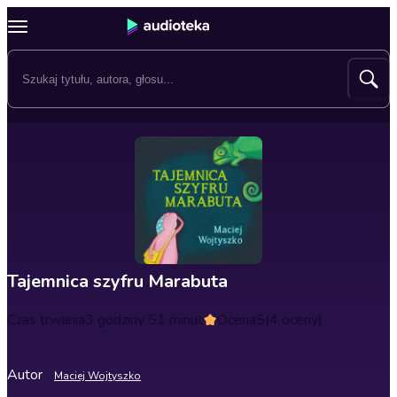
Tajemnica szyfru Marabuta
Czas trwania
3 godziny 51 minut
Ocena
5
(4 oceny)
Autor
Maciej Wojtyszko