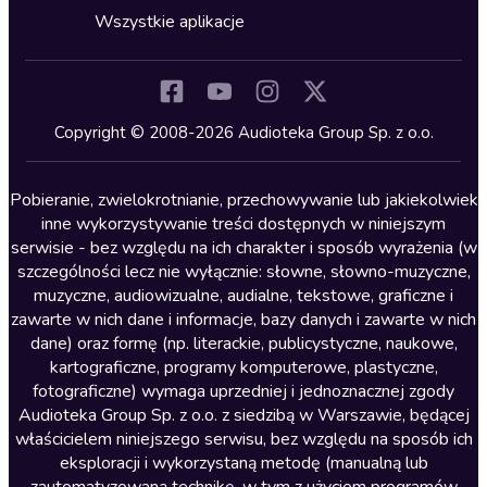
Horror
Wszystkie aplikacje
Inne języki
Komedia
Kryminały
Copyright © 2008-2026 Audioteka Group Sp. z o.o.
Lektury szkolne
Literatura anglojęzyczna
Pobieranie, zwielokrotnianie, przechowywanie lub jakiekolwiek
inne wykorzystywanie treści dostępnych w niniejszym
Literatura faktu
serwisie - bez względu na ich charakter i sposób wyrażenia (w
szczególności lecz nie wyłącznie: słowne, słowno-muzyczne,
Literatura obyczajowa
muzyczne, audiowizualne, audialne, tekstowe, graficzne i
Literatura piękna obca
zawarte w nich dane i informacje, bazy danych i zawarte w nich
dane) oraz formę (np. literackie, publicystyczne, naukowe,
Literatura piękna polska
kartograficzne, programy komputerowe, plastyczne,
Nagrania relaksacyjne
fotograficzne) wymaga uprzedniej i jednoznacznej zgody
Audioteka Group Sp. z o.o. z siedzibą w Warszawie, będącej
Nauka języków
właścicielem niniejszego serwisu, bez względu na sposób ich
Nauki humanistyczne
eksploracji i wykorzystaną metodę (manualną lub