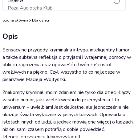
19,99 zł
Poza Audioteka Klub
Dodaj do koszyka
Strona główna
Dla dzieci
Opis
Sensacyjne przygody, kryminalna intryga, inteligentny humor –
a także subtelna refleksja o przyjaźni i wzajemnej pomocy w
obliczu zagrożenia oraz opowieść o twórczości istot
wrażliwych na piękno. Czyli wszystko to co najlepsze w
pisarstwie Macieja Wojtyszki.
Znakomity kryminał, moim zdaniem nie tylko dla dzieci. Łączy
w sobie humor, jak i wiele kwestii do przemyślenia. I to
uniwersum – uwielbiam! Jest delikatne, ale jednocześnie nie
ukazuje świata wyłącznie w jasnych barwach. Opowiada o
istotach innych od ludzi, a jednak mówią one więcej o ludziach,
niż oni sami czasem potrafią o sobie powiedzieć.
[zlepek_egzystencji, lubimyczytac.pl]