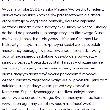
Wydana w roku 1981 książka Macieja Wojtyszki, to jeden z
pierwszych polskich kryminałów przeznaczonych dla dzieci,
który obfituje w oryginalne pomysły, świetnie napisane
postacie i nieoczekiwane zwroty akcji. Kiedy w Naszej Okolicy
dochodzi do porwania ulubionego reżysera filmowego Glusia,
dwójka najlepszych detektywów – Kajetan Chrumps i Kot
Makawity – natychmiast rozpoczyna śledztwo, a pozostali
mieszkańcy pomagają w poszukiwaniach. Niespodziewany
powrót zaginionego zaskakuje wszystkich, a porywacz –
samotny ojciec z trójką dzieci, ptak Tarapat – okazuje się nie
być złoczyńcą a jedynie nieucywilizowanym przybyszem z
buszu, chcącym dostarczyć swoim pociechom filmowych
wrażeń. Niestety zagrożenie wciąż wisi w powietrzu, jako że z
dalekich stron, podążył za nim prawdziwy złoczyńca –
Kameleon-Super, dysponujący straszliwą umiejętnością
podszywania się pod każdego. Swoimi niecnymi sztuczkami
wywoła on ogromny zamęt i wzbudzi nieufność wśród
bohaterów. Jedyną nadzieją na jego pokonanie zdaje się