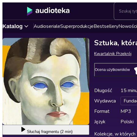
Audioseriale
Superprodukcje
Bestsellery
Nowości
Katalog
Sztuka, któr
Kwartalnik Przekrój
Ocena użytkowników
Długość
15 min
Wydawca
Funda
Format
MP3
Język
Polski
Słuchaj
fragmentu (2 min)
Kolekcje, w których 