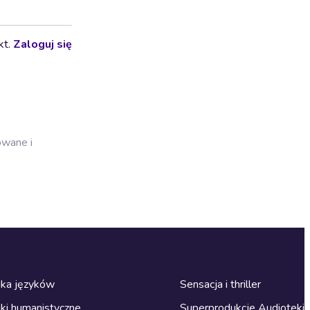
kt.
Zaloguj się
owane i
ka języków
Sensacja i thriller
ki humanistyczne
Superprodukcje Audioteki