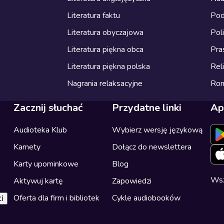
Literatura faktu
Pod
Literatura obyczajowa
Pol
Literatura piękna obca
Pra
Literatura piękna polska
Reli
Nagrania relaksacyjne
Ro
Zacznij słuchać
Przydatne linki
Ap
Audioteka Klub
Wybierz wersję językową
Karnety
Dołącz do newslettera
Karty upominkowe
Blog
Wsz
Aktywuj kartę
Zapowiedzi
Oferta dla firm i bibliotek
Cykle audiobooków
i