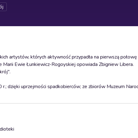
ój
skich artystów, których aktywność przypadła na pierwszą połowę 
ce Marii Ewie Łunkiewicz-Rogoyskiej opowiada Zbigniew Libera.
rój".
30 r.; dzięki uprzejmości spadkobierców; ze zbiorów Muzeum Na
dioteki