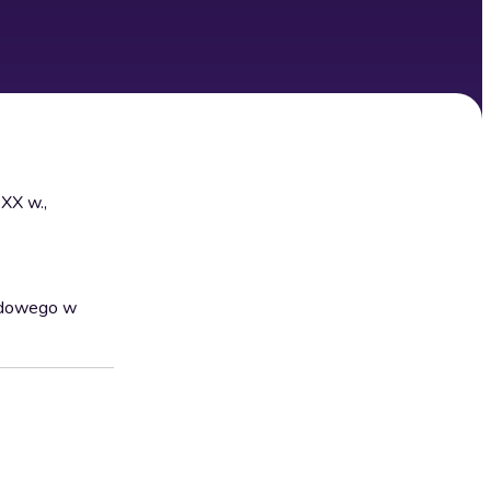
XX w.,
rodowego w