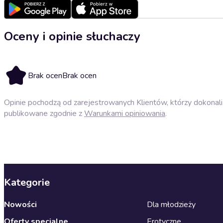
Oceny i opinie słuchaczy
Brak ocen
Brak ocen
Opinie pochodzą od zarejestrowanych Klientów, którzy dokonali 
publikowane zgodnie z
Warunkami opiniowania
.
Kategorie
Nowości
Dla młodzieży
Oferty specjalne
Erotyczne