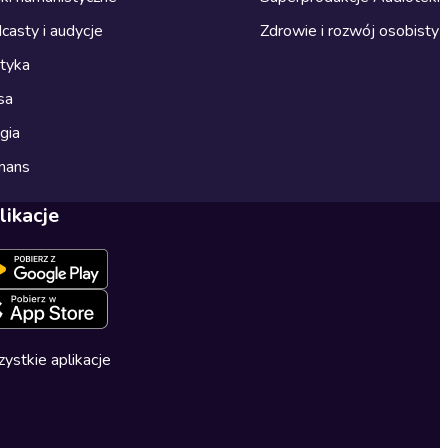
casty i audycje
Zdrowie i rozwój osobisty
ityka
sa
gia
mans
likacje
ystkie aplikacje