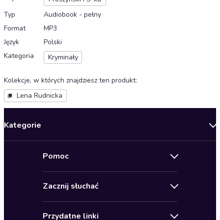
Typ
Audiobook - pełny
Format
MP3
Język
Polski
Kategoria
Kryminały
Kolekcje, w których znajdziesz ten produkt
:
Lena Rudnicka
Kategorie
Nowości
Pomoc
Oferty specjalne
Kontakt
Bestsellery
Zacznij słuchać
Pomoc
Audioseriale
Audioteka Klub
Regulamin
Biografie
Przydatne linki