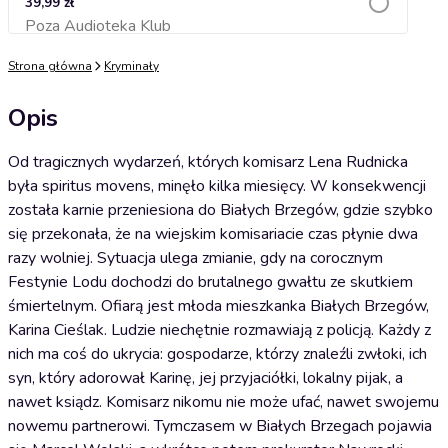
39,99 zł
Poza Audioteka Klub
Dodaj do koszyka
Strona główna
Kryminały
Opis
Od tragicznych wydarzeń, których komisarz Lena Rudnicka
była spiritus movens, minęło kilka miesięcy. W konsekwencji
została karnie przeniesiona do Białych Brzegów, gdzie szybko
się przekonała, że na wiejskim komisariacie czas płynie dwa
razy wolniej. Sytuacja ulega zmianie, gdy na corocznym
Festynie Lodu dochodzi do brutalnego gwałtu ze skutkiem
śmiertelnym. Ofiarą jest młoda mieszkanka Białych Brzegów,
Karina Cieślak. Ludzie niechętnie rozmawiają z policją. Każdy z
nich ma coś do ukrycia: gospodarze, którzy znaleźli zwłoki, ich
syn, który adorował Karinę, jej przyjaciółki, lokalny pijak, a
nawet ksiądz. Komisarz nikomu nie może ufać, nawet swojemu
nowemu partnerowi. Tymczasem w Białych Brzegach pojawia