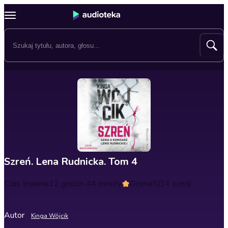
Szreń. Lena Rudnicka. Tom 4
Czas trwania
12 godzin 44 minuty
Ocena
5
(14 ocen)
Autor
Kinga Wójcik