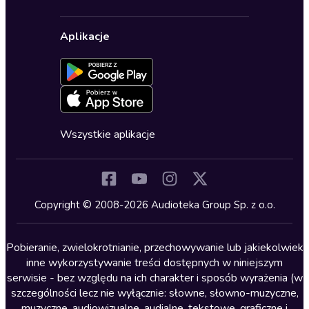
Karnety
Polityka prywatności
Biznes, marketing, ekonomia
Wybierz wersję językową
Karty upominkowe
Ustawienia prywatności
Dla dzieci
Aplikacje
Dołącz do newslettera
Aktywuj kartę
Formularz zgłaszania nielegalnych treści
Dla młodzieży
Blog
Oferta dla firm i bibliotek
Deklaracja dostępności
Erotyczne
Zapowiedzi
Fantastyka
Cykle audiobooków
Horror
Wszystkie aplikacje
Inne języki
Komedia
Kryminały
Copyright © 2008-2026 Audioteka Group Sp. z o.o.
Lektury szkolne
Literatura anglojęzyczna
Pobieranie, zwielokrotnianie, przechowywanie lub jakiekolwiek
inne wykorzystywanie treści dostępnych w niniejszym
Literatura faktu
serwisie - bez względu na ich charakter i sposób wyrażenia (w
szczególności lecz nie wyłącznie: słowne, słowno-muzyczne,
Literatura obyczajowa
muzyczne, audiowizualne, audialne, tekstowe, graficzne i