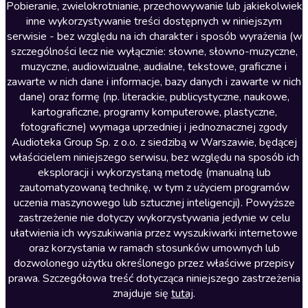
Literatura anglojęzyczna
Pobieranie, zwielokrotnianie, przechowywanie lub jakiekolwiek
inne wykorzystywanie treści dostępnych w niniejszym
Literatura faktu
serwisie - bez względu na ich charakter i sposób wyrażenia (w
szczególności lecz nie wyłącznie: słowne, słowno-muzyczne,
Literatura obyczajowa
muzyczne, audiowizualne, audialne, tekstowe, graficzne i
Literatura piękna obca
zawarte w nich dane i informacje, bazy danych i zawarte w nich
dane) oraz formę (np. literackie, publicystyczne, naukowe,
Literatura piękna polska
kartograficzne, programy komputerowe, plastyczne,
Nagrania relaksacyjne
fotograficzne) wymaga uprzedniej i jednoznacznej zgody
Audioteka Group Sp. z o.o. z siedzibą w Warszawie, będącej
Nauka języków
właścicielem niniejszego serwisu, bez względu na sposób ich
Nauki humanistyczne
eksploracji i wykorzystaną metodę (manualną lub
zautomatyzowaną technikę, w tym z użyciem programów
Podcasty i audycje
uczenia maszynowego lub sztucznej inteligencji). Powyższe
Polityka
zastrzeżenie nie dotyczy wykorzystywania jedynie w celu
ułatwienia ich wyszukiwania przez wyszukiwarki internetowe
Prasa
oraz korzystania w ramach stosunków umownych lub
Religia
dozwolonego użytku określonego przez właściwe przepisy
prawa. Szczegółowa treść dotycząca niniejszego zastrzeżenia
Romans
znajduje się
tutaj
.