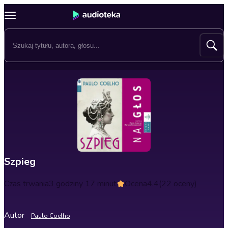
Szpieg
Czas trwania
3 godziny 17 minut
Ocena
4.4
(22 oceny)
Autor
Paulo Coelho