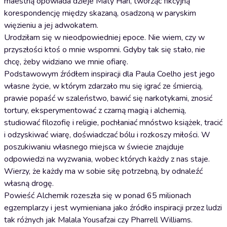
maestrią opowiada dzieje Maty Hari, tworząc fikcyjną
korespondencję między skazaną, osadzoną w paryskim
więzieniu a jej adwokatem.
Urodziłam się w nieodpowiedniej epoce. Nie wiem, czy w
przyszłości ktoś o mnie wspomni. Gdyby tak się stało, nie
chcę, żeby widziano we mnie ofiarę.
Podstawowym źródłem inspiracji dla Paula Coelho jest jego
własne życie, w którym zdarzało mu się igrać ze śmiercią,
prawie popaść w szaleństwo, bawić się narkotykami, znosić
tortury, eksperymentować z czarną magią i alchemią,
studiować filozofię i religie, pochłaniać mnóstwo książek, tracić
i odzyskiwać wiarę, doświadczać bólu i rozkoszy miłości. W
poszukiwaniu własnego miejsca w świecie znajduje
odpowiedzi na wyzwania, wobec których każdy z nas staje.
Wierzy, że każdy ma w sobie siłę potrzebną, by odnaleźć
własną drogę.
Powieść Alchemik rozeszła się w ponad 65 milionach
egzemplarzy i jest wymieniana jako źródło inspiracji przez ludzi
tak różnych jak Malala Yousafzai czy Pharrell Williams.