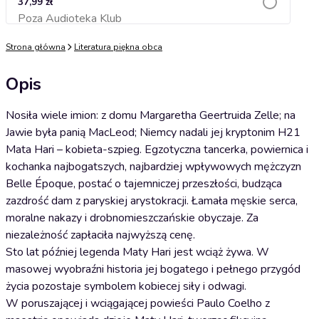
37,99 zł
Poza Audioteka Klub
Dodaj do koszyka
Strona główna
Literatura piękna obca
Opis
Nosiła wiele imion: z domu Margaretha Geertruida Zelle; na
Jawie była panią MacLeod; Niemcy nadali jej kryptonim H21
Mata Hari – kobieta-szpieg. Egzotyczna tancerka, powiernica i
kochanka najbogatszych, najbardziej wpływowych mężczyzn
Belle Époque, postać o tajemniczej przeszłości, budząca
zazdrość dam z paryskiej arystokracji. Łamała męskie serca,
moralne nakazy i drobnomieszczańskie obyczaje. Za
niezależność zapłaciła najwyższą cenę.
Sto lat później legenda Maty Hari jest wciąż żywa. W
masowej wyobraźni historia jej bogatego i pełnego przygód
życia pozostaje symbolem kobiecej siły i odwagi.
W poruszającej i wciągającej powieści Paulo Coelho z