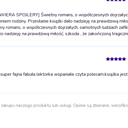
AWIERA SPOJLERY] Świetny romans, o współczesnych dojrzałyc
niem rodziny. Przesłanie książki dało nadzieję na prawdziwą miło
romans, o współczesnych dojrzałych, samotnych ludziach zafi
ało nadzieję na prawdziwą miłość, szkoda , że zakończoną tragiczni
super fajna fabuła lektorka wspaniałe czyta polecam.
książka jest
zakupu naszego produktu lub usługi. Opinie są zbierane, weryfik