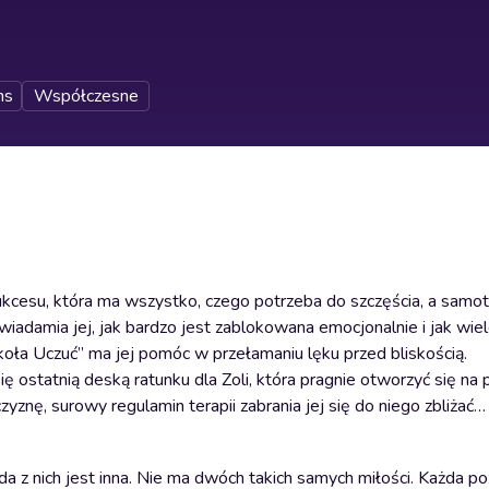
ns
Współczesne
sukcesu, która ma wszystko, czego potrzeba do szczęścia, a samot
adamia jej, jak bardzo jest zablokowana emocjonalnie i jak wie
oła Uczuć” ma jej pomóc w przełamaniu lęku przed bliskością.
ostatnią deską ratunku dla Zoli, która pragnie otworzyć się na
znę, surowy regulamin terapii zabrania jej się do niego zbliżać
a z nich jest inna. Nie ma dwóch takich samych miłości. Każda po