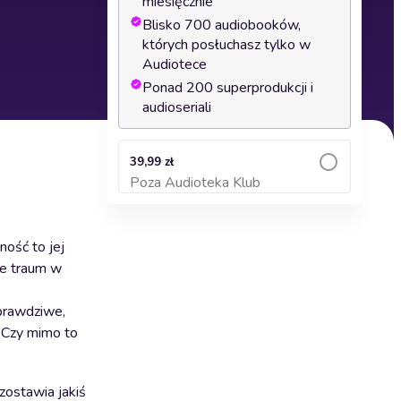
miesięcznie
Blisko 700 audiobooków,
których posłuchasz tylko w
Audiotece
Ponad 200 superprodukcji i
audioseriali
39,99 zł
Poza Audioteka Klub
Dodaj do koszyka
ność to jej
le traum w
 prawdziwe,
… Czy mimo to
zostawia jakiś