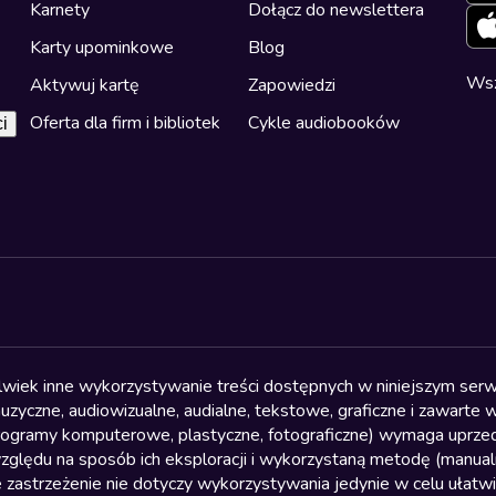
Karnety
Dołącz do newslettera
Karty upominkowe
Blog
Wsz
Aktywuj kartę
Zapowiedzi
Oferta dla firm i bibliotek
Cykle audiobooków
i
olwiek inne wykorzystywanie treści dostępnych w niniejszym serwi
yczne, audiowizualne, audialne, tekstowe, graficzne i zawarte w 
, programy komputerowe, plastyczne, fotograficzne) wymaga uprzedn
względu na sposób ich eksploracji i wykorzystaną metodę (manu
 zastrzeżenie nie dotyczy wykorzystywania jedynie w celu ułatw