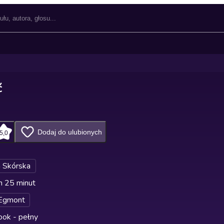
ć
Dodaj do ulubionych
5,0
 Skórska
n 25 minut
Egmont
ok - pełny