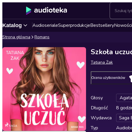
Audioseriale
Superprodukcje
Bestsellery
Nowości
Katalog
Strona główna
Romans
Szkoła uczu
Tatiana Żak
Ocena użytkowników
Głosy
Agata
Długość
8 godzi
Wydawca
Saga 
Typ
Audiobo