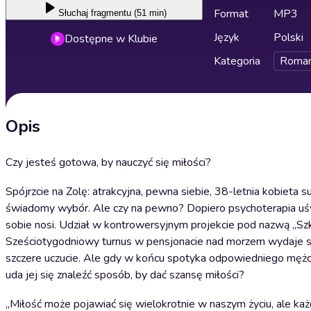
Format
MP3
Słuchaj
fragmentu (51 min)
Język
Polski
Dostępne w Klubie
Kategoria
Roma
Opis
Czy jesteś gotowa, by nauczyć się miłości?
Spójrzcie na Zolę: atrakcyjna, pewna siebie, 38-letnia kobieta 
świadomy wybór. Ale czy na pewno? Dopiero psychoterapia uświ
sobie nosi. Udział w kontrowersyjnym projekcie pod nazwą „Szk
Sześciotygodniowy turnus w pensjonacie nad morzem wydaje się 
szczere uczucie. Ale gdy w końcu spotyka odpowiedniego mężczy
uda jej się znaleźć sposób, by dać szansę miłości?
„Miłość może pojawiać się wielokrotnie w naszym życiu, ale każd