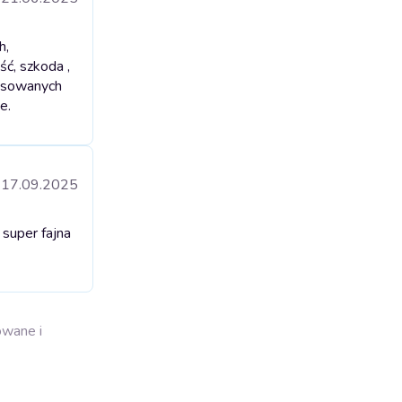
h,
ść, szkoda ,
ksowanych
e.
17.09.2025
 super fajna
owane i