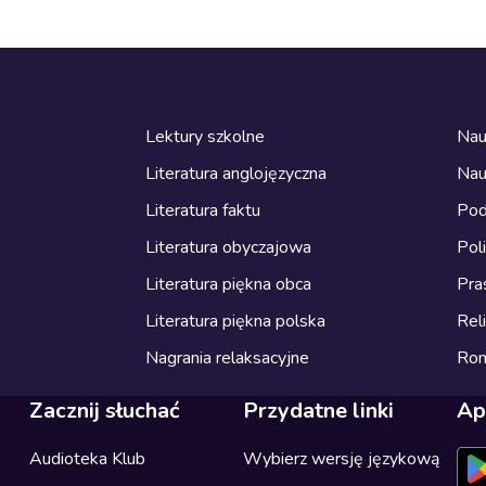
Lektury szkolne
Nau
Literatura anglojęzyczna
Nau
Literatura faktu
Pod
Literatura obyczajowa
Pol
Literatura piękna obca
Pra
Literatura piękna polska
Reli
Nagrania relaksacyjne
Ro
Zacznij słuchać
Przydatne linki
Ap
Audioteka Klub
Wybierz wersję językową