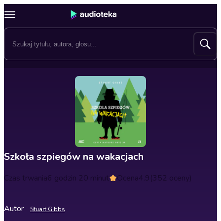
Szkoła szpiegów na wakacjach
Czas trwania
6 godzin 20 minut
Ocena
4.9
(352 oceny)
Autor
Stuart Gibbs