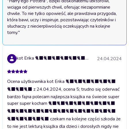
"Harry'ego Pottera", dzięki doskonałemu lektorowi, 
wciąga od pierwszych chwil, oferując niezapomniane 
chwile. To nie tylko opowieść, ale prawdziwa przygoda, 
która bawi, uczy i inspiruje, pozostawiając czytelników i 
słuchaczy z niecierpliwością oczekujących na kolejne 
tomy."
kot Erika 🐈‍⬛🐈‍⬛🐈‍⬛🐈‍⬛🐈‍⬛🐈‍⬛🐈‍⬛🐈‍⬛🐈‍⬛
24.04.2024
Ocena użytkownika kot Erika 🐈‍⬛🐈‍⬛🐈‍⬛🐈‍⬛🐈‍⬛🐈‍⬛
🐈‍⬛🐈‍⬛🐈‍⬛ z 24.04.2024, ocena 5; trudno się oderwać
bardzo fajna polecam najlepsza książka na świecie super
super super kocham 🐈‍⬛🐈‍⬛🐈‍⬛🐈‍⬛🐈‍⬛🐈‍⬛🐈‍⬛🐈‍⬛
🐈‍⬛🐈‍⬛🐈‍⬛🐈‍⬛🐈‍⬛🐈‍⬛🐈‍⬛🐈‍⬛🐈‍⬛🐈‍⬛🐈‍⬛🐈‍⬛🐈‍⬛
🐈‍⬛🐈‍⬛🐈‍⬛🐈‍⬛🐈‍⬛ czekam na kolejne części szkoda że
to nie jest lekturą książka dla dzieci i dorosłych nigdy nie