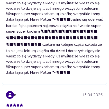
wiesz co się wydarzy a kiedy już myślisz że wiesz co się
wydarzy to dzieje się ... coś innego wszystkim polecam
😻super super super kocham tą książkę wszystkie tomy
.taka fajna jak Harry Potter 🐾🐈‍⬛🐈‍⬛
trudno się oderwać
bardzo fajna polecam najlepsza książka na świecie super
super super kocham 🐈‍⬛🐈‍⬛🐈‍⬛🐈‍⬛🐈‍⬛🐈‍⬛🐈‍⬛🐈‍⬛
🐈‍⬛🐈‍⬛🐈‍⬛🐈‍⬛🐈‍⬛🐈‍⬛🐈‍⬛🐈‍⬛🐈‍⬛🐈‍⬛🐈‍⬛🐈‍⬛🐈‍⬛
🐈‍⬛🐈‍⬛🐈‍⬛🐈‍⬛🐈‍⬛ czekam na kolejne części szkoda że
to nie jest lekturą książka dla dzieci i dorosłych nigdy nie
wiesz co się wydarzy a kiedy już myślisz że wiesz co się
wydarzy to dzieje się ... coś innego wszystkim polecam
😻super super super kocham tą książkę wszystkie tomy
.taka fajna jak Harry Potter 🐾🐈‍⬛🐈‍⬛
x
13.04.2026