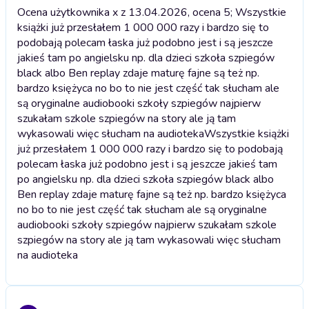
Ocena użytkownika x z 13.04.2026, ocena 5; Wszystkie
książki już przesłałem 1 000 000 razy i bardzo się to
podobają polecam łaska już podobno jest i są jeszcze
jakieś tam po angielsku np. dla dzieci szkoła szpiegów
black albo Ben replay zdaje maturę fajne są też np.
bardzo księżyca no bo to nie jest część tak słucham ale
są oryginalne audiobooki szkoły szpiegów najpierw
szukałam szkole szpiegów na story ale ją tam
wykasowali więc słucham na audioteka
Wszystkie książki
już przesłałem 1 000 000 razy i bardzo się to podobają
polecam łaska już podobno jest i są jeszcze jakieś tam
po angielsku np. dla dzieci szkoła szpiegów black albo
Ben replay zdaje maturę fajne są też np. bardzo księżyca
no bo to nie jest część tak słucham ale są oryginalne
audiobooki szkoły szpiegów najpierw szukałam szkole
szpiegów na story ale ją tam wykasowali więc słucham
na audioteka