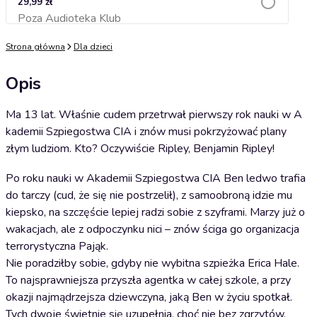
29,99 zł
Poza Audioteka Klub
Dodaj do koszyka
Strona główna
Dla dzieci
Opis
Ma 13 lat. Właśnie cudem przetrwał pierwszy rok nauki w A
kademii Szpiegostwa CIA i znów musi pokrzyżować plany
złym ludziom. Kto? Oczywiście Ripley, Benjamin Ripley!
Po roku nauki w Akademii Szpiegostwa CIA Ben ledwo trafia
do tarczy (cud, że się nie postrzelił), z samoobroną idzie mu
kiepsko, na szczęście lepiej radzi sobie z szyframi. Marzy już o
wakacjach, ale z odpoczynku nici – znów ściga go organizacja
terrorystyczna Pająk.
Nie poradziłby sobie, gdyby nie wybitna szpieżka Erica Hale.
To najsprawniejsza przyszła agentka w całej szkole, a przy
okazji najmądrzejsza dziewczyna, jaką Ben w życiu spotkał.
Tych dwoje świetnie się uzupełnia, choć nie bez zgrzytów.