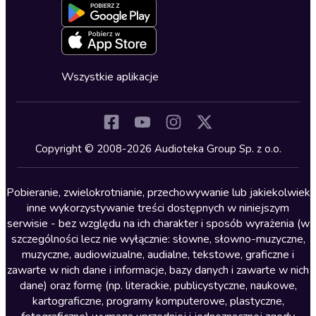
Dla młodzieży
Blog
Oferta dla firm i bibliotek
Deklaracja dostępności
Erotyczne
Zapowiedzi
Fantastyka
Cykle audiobooków
Horror
Wszystkie aplikacje
Inne języki
Komedia
Kryminały
Copyright © 2008-2026 Audioteka Group Sp. z o.o.
Lektury szkolne
Literatura anglojęzyczna
Pobieranie, zwielokrotnianie, przechowywanie lub jakiekolwiek
inne wykorzystywanie treści dostępnych w niniejszym
Literatura faktu
serwisie - bez względu na ich charakter i sposób wyrażenia (w
szczególności lecz nie wyłącznie: słowne, słowno-muzyczne,
Literatura obyczajowa
muzyczne, audiowizualne, audialne, tekstowe, graficzne i
Literatura piękna obca
zawarte w nich dane i informacje, bazy danych i zawarte w nich
dane) oraz formę (np. literackie, publicystyczne, naukowe,
Literatura piękna polska
kartograficzne, programy komputerowe, plastyczne,
Nagrania relaksacyjne