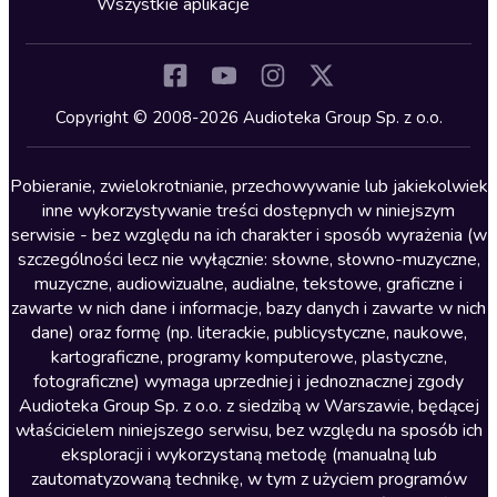
Wszystkie aplikacje
Inne języki
Komedia
Kryminały
Copyright © 2008-2026 Audioteka Group Sp. z o.o.
Lektury szkolne
Literatura anglojęzyczna
Pobieranie, zwielokrotnianie, przechowywanie lub jakiekolwiek
inne wykorzystywanie treści dostępnych w niniejszym
Literatura faktu
serwisie - bez względu na ich charakter i sposób wyrażenia (w
szczególności lecz nie wyłącznie: słowne, słowno-muzyczne,
Literatura obyczajowa
muzyczne, audiowizualne, audialne, tekstowe, graficzne i
Literatura piękna obca
zawarte w nich dane i informacje, bazy danych i zawarte w nich
dane) oraz formę (np. literackie, publicystyczne, naukowe,
Literatura piękna polska
kartograficzne, programy komputerowe, plastyczne,
Nagrania relaksacyjne
fotograficzne) wymaga uprzedniej i jednoznacznej zgody
Audioteka Group Sp. z o.o. z siedzibą w Warszawie, będącej
Nauka języków
właścicielem niniejszego serwisu, bez względu na sposób ich
Nauki humanistyczne
eksploracji i wykorzystaną metodę (manualną lub
zautomatyzowaną technikę, w tym z użyciem programów
Podcasty i audycje