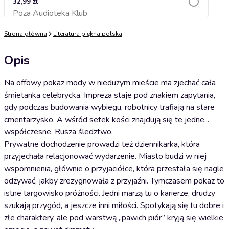
32,99 zł
Poza Audioteka Klub
Dodaj do koszyka
Strona główna
Literatura piękna polska
Opis
Na offowy pokaz mody w niedużym mieście ma zjechać cała
śmietanka celebrycka. Impreza staje pod znakiem zapytania,
gdy podczas budowania wybiegu, robotnicy trafiają na stare
cmentarzysko. A wśród setek kości znajdują się te jedne...
współczesne. Rusza śledztwo.
Prywatne dochodzenie prowadzi też dziennikarka, która
przyjechała relacjonować wydarzenie. Miasto budzi w niej
wspomnienia, głównie o przyjaciółce, która przestała się nagle
odzywać, jakby zrezygnowała z przyjaźni. Tymczasem pokaz to
istne targowisko próżności. Jedni marzą tu o karierze, drudzy
szukają przygód, a jeszcze inni miłości. Spotykają się tu dobre i
złe charaktery, ale pod warstwą „pawich piór” kryją się wielkie