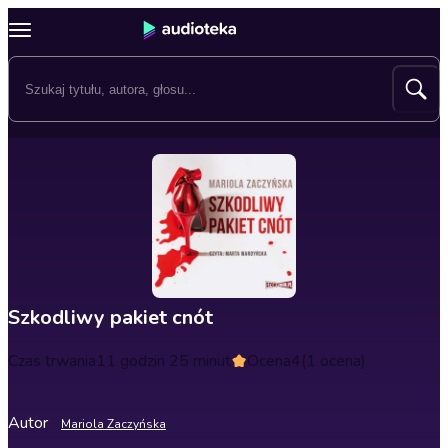
Szkodliwy pakiet cnót
Czas trwania
11 godzin 25 minut
Ocena
4
(1 ocena)
Autor
Mariola Zaczyńska