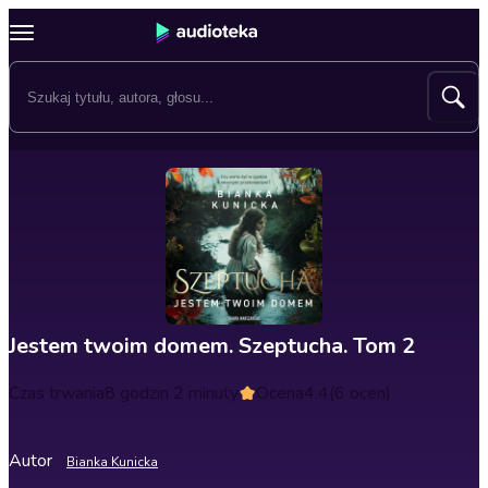
Jestem twoim domem. Szeptucha. Tom 2
Czas trwania
8 godzin 2 minuty
Ocena
4.4
(6 ocen)
Autor
Bianka Kunicka