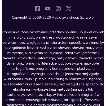
Inne języki
Komedia
Kryminały
Copyright © 2008-2026 Audioteka Group Sp. z o.o.
Lektury szkolne
Literatura anglojęzyczna
Pobieranie, zwielokrotnianie, przechowywanie lub jakiekolwiek
inne wykorzystywanie treści dostępnych w niniejszym
Literatura faktu
serwisie - bez względu na ich charakter i sposób wyrażenia (w
szczególności lecz nie wyłącznie: słowne, słowno-muzyczne,
Literatura obyczajowa
muzyczne, audiowizualne, audialne, tekstowe, graficzne i
Literatura piękna obca
zawarte w nich dane i informacje, bazy danych i zawarte w nich
dane) oraz formę (np. literackie, publicystyczne, naukowe,
Literatura piękna polska
kartograficzne, programy komputerowe, plastyczne,
Nagrania relaksacyjne
fotograficzne) wymaga uprzedniej i jednoznacznej zgody
Audioteka Group Sp. z o.o. z siedzibą w Warszawie, będącej
Nauka języków
właścicielem niniejszego serwisu, bez względu na sposób ich
Nauki humanistyczne
eksploracji i wykorzystaną metodę (manualną lub
zautomatyzowaną technikę, w tym z użyciem programów
Podcasty i audycje
uczenia maszynowego lub sztucznej inteligencji). Powyższe
Polityka
zastrzeżenie nie dotyczy wykorzystywania jedynie w celu