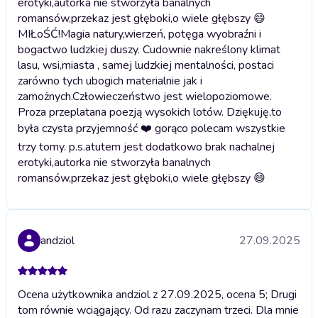
erotyki,autorka nie stworzyła banalnych
romansów,przekaz jest głęboki,o wiele głębszy 😄
MIŁoŚĆ!Magia natury,wierzeń, potęga wyobraźni i
bogactwo ludzkiej duszy. Cudownie nakreślony klimat
lasu, wsi,miasta , samej ludzkiej mentalności, postaci
zarówno tych ubogich materialnie jak i
zamożnych.Człowieczeństwo jest wielopoziomowe.
Proza przeplatana poezją wysokich lotów. Dziękuję,to
była czysta przyjemność ❤️ gorąco polecam wszystkie
trzy tomy. p.s.atutem jest dodatkowo brak nachalnej
erotyki,autorka nie stworzyła banalnych
romansów,przekaz jest głęboki,o wiele głębszy 😄
andziol
27.09.2025
Ocena użytkownika andziol z 27.09.2025, ocena 5; Drugi
tom równie wciągający. Od razu zaczynam trzeci. Dla mnie