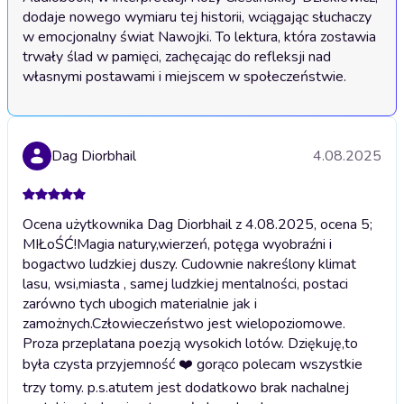
dodaje nowego wymiaru tej historii, wciągając słuchaczy 
w emocjonalny świat Nawojki. To lektura, która zostawia 
trwały ślad w pamięci, zachęcając do refleksji nad 
własnymi postawami i miejscem w społeczeństwie.
Dag Diorbhail
4.08.2025
Ocena użytkownika Dag Diorbhail z 4.08.2025, ocena 5;
MIŁoŚĆ!Magia natury,wierzeń, potęga wyobraźni i
bogactwo ludzkiej duszy. Cudownie nakreślony klimat
lasu, wsi,miasta , samej ludzkiej mentalności, postaci
zarówno tych ubogich materialnie jak i
zamożnych.Człowieczeństwo jest wielopoziomowe.
Proza przeplatana poezją wysokich lotów. Dziękuję,to
była czysta przyjemność ❤️ gorąco polecam wszystkie
trzy tomy. p.s.atutem jest dodatkowo brak nachalnej