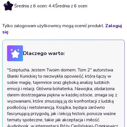
4.4
Średnia z 6 ocen: 4.4
Średnia z 6 ocen
Tylko zalogowani użytkownicy mogą ocenić produkt.
Zaloguj
się
Dlaczego warto:
"Szeptucha. Jestem Twoim domem. Tom 2" autorstwa 
Bianki Kunickiej to niezwykła opowieść, która łączy w 
sobie magię, tajemnice oraz głęboką analizę ludzkich 
emocji i relacji. Główna bohaterka, Nawojka, obdarzona 
darem dostrzegania piękna w każdej istocie, zmaga się z 
wyzwaniami, które zmuszają ją do konfrontacji z ludzką 
podłością i nietolerancją. Książka, będąca zarówno 
fascynującą przygodą, jak i lekcją historii, porusza ważne 
tematy społeczne, takie jak akceptacja i miłość. 
Audiobook, w interpretacji Róży Cieślińskiej-Dziekiewicz, 