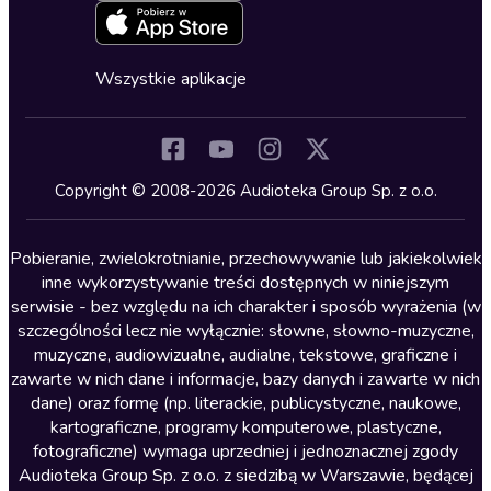
Zapowiedzi
Fantastyka
Cykle audiobooków
Horror
Wszystkie aplikacje
Inne języki
Komedia
Kryminały
Copyright © 2008-2026 Audioteka Group Sp. z o.o.
Lektury szkolne
Literatura anglojęzyczna
Pobieranie, zwielokrotnianie, przechowywanie lub jakiekolwiek
inne wykorzystywanie treści dostępnych w niniejszym
Literatura faktu
serwisie - bez względu na ich charakter i sposób wyrażenia (w
szczególności lecz nie wyłącznie: słowne, słowno-muzyczne,
Literatura obyczajowa
muzyczne, audiowizualne, audialne, tekstowe, graficzne i
Literatura piękna obca
zawarte w nich dane i informacje, bazy danych i zawarte w nich
dane) oraz formę (np. literackie, publicystyczne, naukowe,
Literatura piękna polska
kartograficzne, programy komputerowe, plastyczne,
Nagrania relaksacyjne
fotograficzne) wymaga uprzedniej i jednoznacznej zgody
Audioteka Group Sp. z o.o. z siedzibą w Warszawie, będącej
Nauka języków