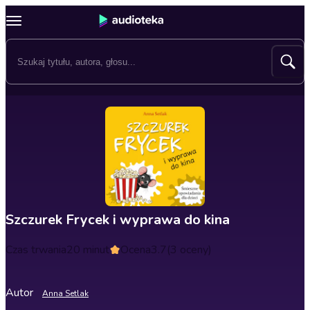
Szczurek Frycek i wyprawa do kina
Czas trwania
20 minut
Ocena
3.7
(3 oceny)
Autor
Anna Setlak