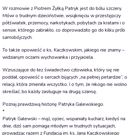
W rozmowie z Piotrem Żyłką Patryk jest do bólu szczery.
Mówi o trudnym dzieciństwie, wsiąknięciu w przestępczy
półświatek, przemocy, narkotykach, pobytach za kratami i o
sensie, którego zabrakło, co doprowadziło go do kilku prób
samobójczych.
To także opowieść o ks. Kaczkowskim, jakiego nie znamy –
widzianym oczami wychowanka i przyjaciela.
Wzruszające do łez świadectwo człowieka, który się nie
poddał, opowieść o sercach bijących „na pełnej petardzie”, o
relacji, która zmieniła wszystko. I o tym, że nikogo nie wolno
skreślać, bo każdy zasługuje na drugą szansę.
Poznaj prawdziwą historię Patryka Galewskiego.
*
Patryk Galewski – mąż, ojciec, wspaniały kucharz, kiedyś na
dnie, dziś sam pomaga młodym w trudnych sytuacjach,
prowadząc razem z Fundacją im. ks. Jana Kaczkowskiego