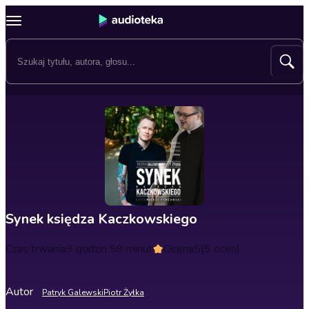
Synek księdza Kaczkowskiego
Czas trwania
9 godzin 59 minut
Ocena
5
(5 ocen)
Autor
Patryk Galewski
Piotr Żyłka