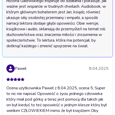
historia Galewskiego inspiruje do działania i pokazuje, jak 
ważne jest wsparcie w trudnych chwilach. Audiobook, w 
którym głównym bohaterem jest Jan, ksiądz, również 
ukazuje siłę osobistej przemiany i empatii, a sposób 
narracji lektora dodaje głębi opowieści. Obie wersje, 
książkowa i audio, skłaniają do przemyśleń na temat roli 
duchowieństwa oraz znaczenia miłości i zrozumienia w 
społeczeństwie. To lektura, która ma potencjał, by 
dotknąć każdego i zmienić spojrzenie na świat.
Paweł
8.04.2025
Ocena użytkownika Paweł z 8.04.2025, ocena 5; Super
to nic nie napisać Opowieść o życiu jednego człowieka
który miał pod górkę a teraz jest pomocą dla takich jak
on był kiedyś to też opowieść o jednym klesze który był
wielkim CZŁOWIEKIEM mimo źe był księdzem Oby