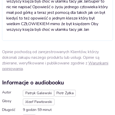
wszyscy księża byli choċ w ułamku tacy jak Jan
Super to
nic nie napisać Opowieść o życiu jednego człowieka który
miał pod górkę a teraz jest pomocą dla takich jak on był
kiedyś to też opowieść o jednym klesze który był
wielkim CZŁOWIEKIEM mimo źe był księdzem Oby
wszyscy księża byli choċ w ułamku tacy jak Jan
Opinie pochodzą od zarejestrowanych Klientów, którzy
dokonali zakupu naszego produktu lub usługi. Opinie są
zbierane, weryfikowane i publikowane zgodnie z
Warunkami
opiniowania
.
Informacje o audiobooku
Autor
Patryk Galewski
Piotr Żyłka
Głosy
Józef Pawłowski
Długość
9 godzin 59 minut