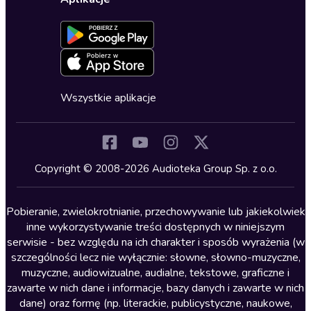
Dołącz do newslettera
Aktywuj kartę
Formularz zgłaszania nielegalnych treści
Dla młodzieży
Blog
Oferta dla firm i bibliotek
Deklaracja dostępności
Erotyczne
Zapowiedzi
Fantastyka
Cykle audiobooków
Horror
Wszystkie aplikacje
Inne języki
Komedia
Kryminały
Copyright © 2008-2026 Audioteka Group Sp. z o.o.
Lektury szkolne
Literatura anglojęzyczna
Pobieranie, zwielokrotnianie, przechowywanie lub jakiekolwiek
inne wykorzystywanie treści dostępnych w niniejszym
Literatura faktu
serwisie - bez względu na ich charakter i sposób wyrażenia (w
szczególności lecz nie wyłącznie: słowne, słowno-muzyczne,
Literatura obyczajowa
muzyczne, audiowizualne, audialne, tekstowe, graficzne i
Literatura piękna obca
zawarte w nich dane i informacje, bazy danych i zawarte w nich
dane) oraz formę (np. literackie, publicystyczne, naukowe,
Literatura piękna polska