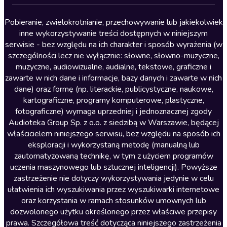
Lektury szkolne
Literatura anglojęzyczna
Pobieranie, zwielokrotnianie, przechowywanie lub jakiekolwiek
inne wykorzystywanie treści dostępnych w niniejszym
Literatura faktu
serwisie - bez względu na ich charakter i sposób wyrażenia (w
szczególności lecz nie wyłącznie: słowne, słowno-muzyczne,
Literatura obyczajowa
muzyczne, audiowizualne, audialne, tekstowe, graficzne i
Literatura piękna obca
zawarte w nich dane i informacje, bazy danych i zawarte w nich
dane) oraz formę (np. literackie, publicystyczne, naukowe,
Literatura piękna polska
kartograficzne, programy komputerowe, plastyczne,
Nagrania relaksacyjne
fotograficzne) wymaga uprzedniej i jednoznacznej zgody
Audioteka Group Sp. z o.o. z siedzibą w Warszawie, będącej
Nauka języków
właścicielem niniejszego serwisu, bez względu na sposób ich
Nauki humanistyczne
eksploracji i wykorzystaną metodę (manualną lub
zautomatyzowaną technikę, w tym z użyciem programów
Podcasty i audycje
uczenia maszynowego lub sztucznej inteligencji). Powyższe
Polityka
zastrzeżenie nie dotyczy wykorzystywania jedynie w celu
ułatwienia ich wyszukiwania przez wyszukiwarki internetowe
Prasa
oraz korzystania w ramach stosunków umownych lub
Religia
dozwolonego użytku określonego przez właściwe przepisy
prawa. Szczegółowa treść dotycząca niniejszego zastrzeżenia