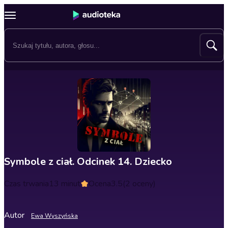
Symbole z ciał. Odcinek 14. Dziecko
Czas trwania
13 minut
Ocena
3.5
(2 oceny)
Autor
Ewa Wyszyńska