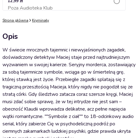
12,99 zł
Poza Audioteka Klub
Dodaj do koszyka
Strona główna
Kryminały
Opis
W świecie mrocznych tajemnic i niewyjaśnionych zagadek,
doświadczony detektyw Maciej staje przed najtrudniejszym
wyzwaniem w swojej karierze. Seryjny morderca, zostawiający
za sobą tajemnicze symbole, wciąga go w śmiertelną grę,
której stawką jest życie. Przebiegłe zagadki splatają się z
tragiczną przeszłością Macieja, który nigdy nie pogodził się ze
stratą córki. Gdy śledztwo zatacza coraz szersze kręgi, Maciej
musi zdać sobie sprawę, że w tej intrydze nie jest sam –
obecność Klaudii wprowadza delikatne, acz pełne napięcia
wątki romantyczne. ""Symbole z ciał"" to 18-odcinkowy audio
serial, który zabierze Cię w psychodeliczną podróż po
ciemnych zakamarkach ludzkiej psychiki, gdzie prawda ukryta