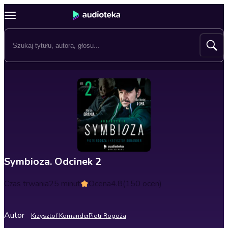
Symbioza. Odcinek 2
Czas trwania
25 minut
Ocena
4.8
(150 ocen)
Autor
Krzysztof Komander
Piotr Rogoża