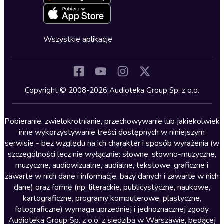
Deklaracja dostępności
Erotyczne
Zapowiedzi
Fantastyka
Cykle audiobooków
Horror
Wszystkie aplikacje
Inne języki
Komedia
Kryminały
Copyright © 2008-2026 Audioteka Group Sp. z o.o.
Lektury szkolne
Literatura anglojęzyczna
Pobieranie, zwielokrotnianie, przechowywanie lub jakiekolwiek
inne wykorzystywanie treści dostępnych w niniejszym
Literatura faktu
serwisie - bez względu na ich charakter i sposób wyrażenia (w
szczególności lecz nie wyłącznie: słowne, słowno-muzyczne,
Literatura obyczajowa
muzyczne, audiowizualne, audialne, tekstowe, graficzne i
Literatura piękna obca
zawarte w nich dane i informacje, bazy danych i zawarte w nich
dane) oraz formę (np. literackie, publicystyczne, naukowe,
Literatura piękna polska
kartograficzne, programy komputerowe, plastyczne,
Nagrania relaksacyjne
fotograficzne) wymaga uprzedniej i jednoznacznej zgody
Audioteka Group Sp. z o.o. z siedzibą w Warszawie, będącej
Nauka języków