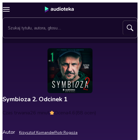
Symbioza 2. Odcinek 1
Czas trwania
26 minut
Ocena
4.6
(88 ocen)
Autor
Krzysztof Komander
Piotr Rogoża