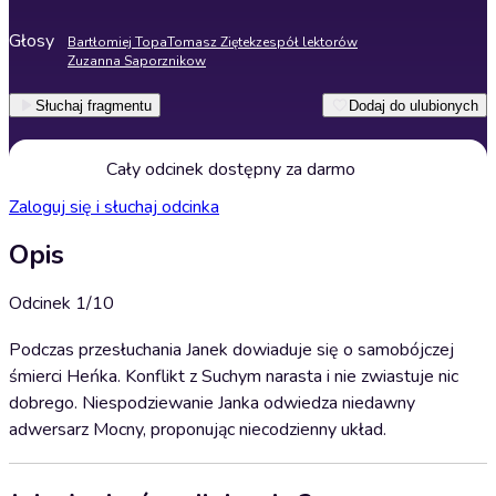
Głosy
Bartłomiej Topa
Tomasz Ziętek
zespół lektorów
Zuzanna Saporznikow
Słuchaj fragmentu
Dodaj do ulubionych
Cały odcinek dostępny za darmo
Zaloguj się i słuchaj odcinka
Opis
Odcinek 1/10
Podczas przesłuchania Janek dowiaduje się o samobójczej
śmierci Heńka. Konflikt z Suchym narasta i nie zwiastuje nic
dobrego. Niespodziewanie Janka odwiedza niedawny
adwersarz Mocny, proponując niecodzienny układ.