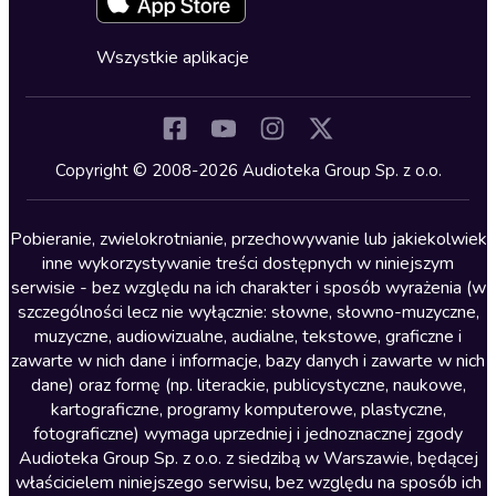
Fantastyka
Cykle audiobooków
Horror
Wszystkie aplikacje
Inne języki
Komedia
Kryminały
Copyright © 2008-2026 Audioteka Group Sp. z o.o.
Lektury szkolne
Literatura anglojęzyczna
Pobieranie, zwielokrotnianie, przechowywanie lub jakiekolwiek
inne wykorzystywanie treści dostępnych w niniejszym
Literatura faktu
serwisie - bez względu na ich charakter i sposób wyrażenia (w
szczególności lecz nie wyłącznie: słowne, słowno-muzyczne,
Literatura obyczajowa
muzyczne, audiowizualne, audialne, tekstowe, graficzne i
Literatura piękna obca
zawarte w nich dane i informacje, bazy danych i zawarte w nich
dane) oraz formę (np. literackie, publicystyczne, naukowe,
Literatura piękna polska
kartograficzne, programy komputerowe, plastyczne,
Nagrania relaksacyjne
fotograficzne) wymaga uprzedniej i jednoznacznej zgody
Audioteka Group Sp. z o.o. z siedzibą w Warszawie, będącej
Nauka języków
właścicielem niniejszego serwisu, bez względu na sposób ich