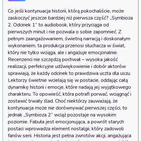
Co jeśli kontynuacja historii, którą pokochaliście, może 
zaskoczyć jeszcze bardziej niż pierwsza część? „Symbioza 
2. Odcinek 1” to audiobook, który przyciąga od 
pierwszych minut i nie pozwala o sobie zapomnieć. Z 
pełnym zaangażowaniem, świetną narracją i doskonałym 
wykonaniem, ta produkcja przenosi słuchacza w świat, 
który nie tylko wciąga, ale i angażuje emocjonalnie. 
Recenzenci nie szczędzą pochwał – wysoka jakość 
realizacji, perfekcyjne udźwiękowienie i dobór aktorów 
sprawiają, że każdy odcinek to prawdziwa uczta dla uszu. 
Lektorzy świetnie wcielają się w postacie, oddając całą 
dynamikę historii i emocje, które nadają jej wyjątkowego 
charakteru. To opowieść, która potrafi porwać, wciągnąć i 
zostawić trwały ślad. Choć niektórzy zauważają, że 
kontynuacja może nie dorównywać pierwszej części, to 
jednak „Symbioza 2” wciąż pozostaje na wysokim 
poziomie. Fabuła jest emocjonująca, a powrót starych 
postaci wprowadza element nostalgii, który zadowoli 
fanów serii. Historia jest pełna zwrotów akcji, angażująca 