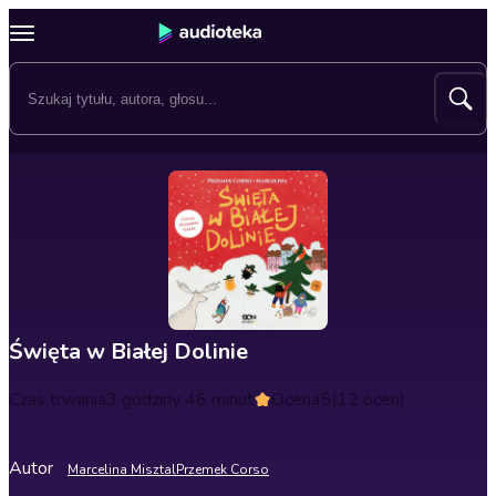
Święta w Białej Dolinie
Czas trwania
3 godziny 46 minut
Ocena
5
(12 ocen)
Autor
Marcelina Misztal
Przemek Corso