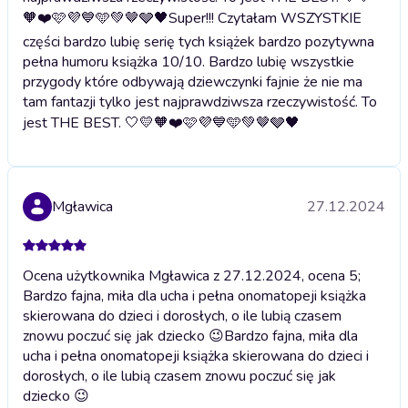
🧡❤️🩷💜💙🩵💚🤎🩶🖤
Super!!! Czytałam WSZYSTKIE
części bardzo lubię serię tych książek bardzo pozytywna
pełna humoru książka 10/10. Bardzo lubię wszystkie
przygody które odbywają dziewczynki fajnie że nie ma
tam fantazji tylko jest najprawdziwsza rzeczywistość. To
jest THE BEST. 🤍💛🧡❤️🩷💜💙🩵💚🤎🩶🖤
Mgławica
27.12.2024
Ocena użytkownika Mgławica z 27.12.2024, ocena 5;
Bardzo fajna, miła dla ucha i pełna onomatopeji książka
skierowana do dzieci i dorosłych, o ile lubią czasem
znowu poczuć się jak dziecko 😉
Bardzo fajna, miła dla
ucha i pełna onomatopeji książka skierowana do dzieci i
dorosłych, o ile lubią czasem znowu poczuć się jak
dziecko 😉