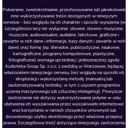
Lektury szkolne
Literatura anglojęzyczna
Pobieranie, zwielokrotnianie, przechowywanie lub jakiekolwiek
inne wykorzystywanie treści dostępnych w niniejszym
Literatura faktu
serwisie - bez względu na ich charakter i sposób wyrażenia (w
szczególności lecz nie wyłącznie: słowne, słowno-muzyczne,
Literatura obyczajowa
muzyczne, audiowizualne, audialne, tekstowe, graficzne i
Literatura piękna obca
zawarte w nich dane i informacje, bazy danych i zawarte w nich
dane) oraz formę (np. literackie, publicystyczne, naukowe,
Literatura piękna polska
kartograficzne, programy komputerowe, plastyczne,
Nagrania relaksacyjne
fotograficzne) wymaga uprzedniej i jednoznacznej zgody
Audioteka Group Sp. z o.o. z siedzibą w Warszawie, będącej
Nauka języków
właścicielem niniejszego serwisu, bez względu na sposób ich
Nauki humanistyczne
eksploracji i wykorzystaną metodę (manualną lub
zautomatyzowaną technikę, w tym z użyciem programów
Podcasty i audycje
uczenia maszynowego lub sztucznej inteligencji). Powyższe
Polityka
zastrzeżenie nie dotyczy wykorzystywania jedynie w celu
ułatwienia ich wyszukiwania przez wyszukiwarki internetowe
Prasa
oraz korzystania w ramach stosunków umownych lub
Religia
dozwolonego użytku określonego przez właściwe przepisy
prawa. Szczegółowa treść dotycząca niniejszego zastrzeżenia
Romans