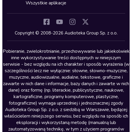
Horror
Wszystkie aplikacje
Inne języki
Komedia
Kryminały
Copyright © 2008-2026 Audioteka Group Sp. z o.o.
Lektury szkolne
Literatura anglojęzyczna
Pobieranie, zwielokrotnianie, przechowywanie lub jakiekolwiek
inne wykorzystywanie treści dostępnych w niniejszym
Literatura faktu
serwisie - bez względu na ich charakter i sposób wyrażenia (w
szczególności lecz nie wyłącznie: słowne, słowno-muzyczne,
Literatura obyczajowa
muzyczne, audiowizualne, audialne, tekstowe, graficzne i
Literatura piękna obca
zawarte w nich dane i informacje, bazy danych i zawarte w nich
dane) oraz formę (np. literackie, publicystyczne, naukowe,
Literatura piękna polska
kartograficzne, programy komputerowe, plastyczne,
Nagrania relaksacyjne
fotograficzne) wymaga uprzedniej i jednoznacznej zgody
Audioteka Group Sp. z o.o. z siedzibą w Warszawie, będącej
Nauka języków
właścicielem niniejszego serwisu, bez względu na sposób ich
Nauki humanistyczne
eksploracji i wykorzystaną metodę (manualną lub
zautomatyzowaną technikę, w tym z użyciem programów
Podcasty i audycje