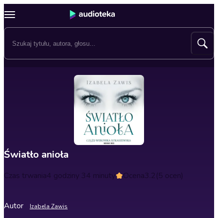
Światło anioła
Czas trwania
4 godziny 34 minuty
Ocena
3.2
(5 ocen)
Autor
Izabela Zawis