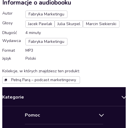
Informacje o audiobooku
Autor
Fabryka Marketingu
Głosy
Jacek Pawlak
Julia Skurpel
Marcin Siekierski
Długość
4 minuty
Wydawca
Fabryka Marketingu
Format
MP3
Język
Polski
Kolekcje, w których znajdziesz ten produkt
:
Pełną Parą – podcast marketingowy
Kategorie
Nowości
Pomoc
Oferty specjalne
Kontakt