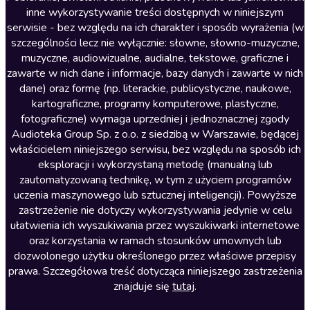
inne wykorzystywanie treści dostępnych w niniejszym
Literatura faktu
serwisie - bez względu na ich charakter i sposób wyrażenia (w
szczególności lecz nie wyłącznie: słowne, słowno-muzyczne,
Literatura obyczajowa
muzyczne, audiowizualne, audialne, tekstowe, graficzne i
Literatura piękna obca
zawarte w nich dane i informacje, bazy danych i zawarte w nich
dane) oraz formę (np. literackie, publicystyczne, naukowe,
Literatura piękna polska
kartograficzne, programy komputerowe, plastyczne,
Nagrania relaksacyjne
fotograficzne) wymaga uprzedniej i jednoznacznej zgody
Audioteka Group Sp. z o.o. z siedzibą w Warszawie, będącej
Nauka języków
właścicielem niniejszego serwisu, bez względu na sposób ich
Nauki humanistyczne
eksploracji i wykorzystaną metodę (manualną lub
zautomatyzowaną technikę, w tym z użyciem programów
Podcasty i audycje
uczenia maszynowego lub sztucznej inteligencji). Powyższe
Polityka
zastrzeżenie nie dotyczy wykorzystywania jedynie w celu
ułatwienia ich wyszukiwania przez wyszukiwarki internetowe
Prasa
oraz korzystania w ramach stosunków umownych lub
Religia
dozwolonego użytku określonego przez właściwe przepisy
prawa. Szczegółowa treść dotycząca niniejszego zastrzeżenia
Romans
znajduje się
tutaj
.
Sensacja i thriller