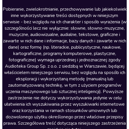
Literatura anglojęzyczna
Pobieranie, zwielokrotnianie, przechowywanie lub jakiekolwiek
inne wykorzystywanie treści dostępnych w niniejszym
Literatura faktu
serwisie - bez względu na ich charakter i sposób wyrażenia (w
szczególności lecz nie wyłącznie: słowne, słowno-muzyczne,
Literatura obyczajowa
muzyczne, audiowizualne, audialne, tekstowe, graficzne i
Literatura piękna obca
zawarte w nich dane i informacje, bazy danych i zawarte w nich
dane) oraz formę (np. literackie, publicystyczne, naukowe,
Literatura piękna polska
kartograficzne, programy komputerowe, plastyczne,
Nagrania relaksacyjne
fotograficzne) wymaga uprzedniej i jednoznacznej zgody
Audioteka Group Sp. z o.o. z siedzibą w Warszawie, będącej
Nauka języków
właścicielem niniejszego serwisu, bez względu na sposób ich
Nauki humanistyczne
eksploracji i wykorzystaną metodę (manualną lub
zautomatyzowaną technikę, w tym z użyciem programów
Podcasty i audycje
uczenia maszynowego lub sztucznej inteligencji). Powyższe
Polityka
zastrzeżenie nie dotyczy wykorzystywania jedynie w celu
ułatwienia ich wyszukiwania przez wyszukiwarki internetowe
Prasa
oraz korzystania w ramach stosunków umownych lub
Religia
dozwolonego użytku określonego przez właściwe przepisy
prawa. Szczegółowa treść dotycząca niniejszego zastrzeżenia
Romans