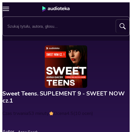
Sweet Teens. SUPLEMENT 9 - SWEET NOW
cz.1
Czas trwania
53 minuty
Ocena
4.5
(10 ocen)
Autor