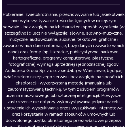
Lektury szkolne
Literatura anglojęzyczna
Pobieranie, zwielokrotnianie, przechowywanie lub jakiekolwiek
inne wykorzystywanie treści dostępnych w niniejszym
Literatura faktu
serwisie - bez względu na ich charakter i sposób wyrażenia (w
szczególności lecz nie wyłącznie: słowne, słowno-muzyczne,
Literatura obyczajowa
muzyczne, audiowizualne, audialne, tekstowe, graficzne i
Literatura piękna obca
zawarte w nich dane i informacje, bazy danych i zawarte w nich
dane) oraz formę (np. literackie, publicystyczne, naukowe,
Literatura piękna polska
kartograficzne, programy komputerowe, plastyczne,
Nagrania relaksacyjne
fotograficzne) wymaga uprzedniej i jednoznacznej zgody
Audioteka Group Sp. z o.o. z siedzibą w Warszawie, będącej
Nauka języków
właścicielem niniejszego serwisu, bez względu na sposób ich
Nauki humanistyczne
eksploracji i wykorzystaną metodę (manualną lub
zautomatyzowaną technikę, w tym z użyciem programów
Podcasty i audycje
uczenia maszynowego lub sztucznej inteligencji). Powyższe
Polityka
zastrzeżenie nie dotyczy wykorzystywania jedynie w celu
ułatwienia ich wyszukiwania przez wyszukiwarki internetowe
Prasa
oraz korzystania w ramach stosunków umownych lub
Religia
dozwolonego użytku określonego przez właściwe przepisy
prawa. Szczegółowa treść dotycząca niniejszego zastrzeżenia