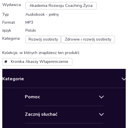
Wydawca
Akademia Rozwoju Coaching Życia
Typ
Audiobook - pełny
Format
MP3
Język
Polski
Kategoria
Rozwój osobisty
Zdrowie i rozwój osobisty
Kolekcje, w których znajdziesz ten produkt
:
Kronika Akaszy Wtajemniczenie
Kategorie
Nowości
Pomoc
Oferty specjalne
Kontakt
Bestsellery
Zacznij słuchać
Pomoc
Audioseriale
Audioteka Klub