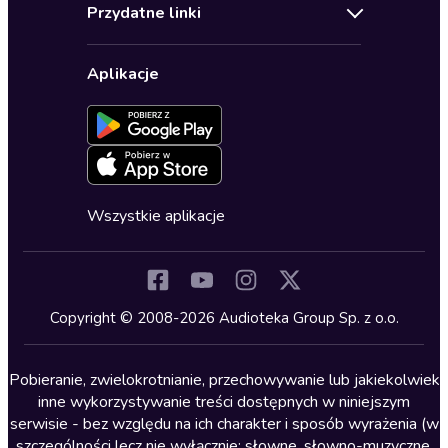
Regulamin
Biografie
Przydatne linki
Karnety
Polityka prywatności
Biznes, marketing, ekonomia
Wybierz wersję językową
Karty upominkowe
Ustawienia prywatności
Dla dzieci
Aplikacje
Dołącz do newslettera
Aktywuj kartę
Formularz zgłaszania nielegalnych treści
Dla młodzieży
Blog
Oferta dla firm i bibliotek
Deklaracja dostępności
Erotyczne
Zapowiedzi
Fantastyka
Cykle audiobooków
Horror
Wszystkie aplikacje
Inne języki
Komedia
Kryminały
Copyright © 2008-2026 Audioteka Group Sp. z o.o.
Lektury szkolne
Literatura anglojęzyczna
Pobieranie, zwielokrotnianie, przechowywanie lub jakiekolwiek
inne wykorzystywanie treści dostępnych w niniejszym
Literatura faktu
serwisie - bez względu na ich charakter i sposób wyrażenia (w
szczególności lecz nie wyłącznie: słowne, słowno-muzyczne,