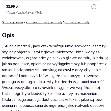
32,99 zł
Poza Audioteka Klub
Dodaj do koszyka
Strona główna
Zdrowie i rozwój osobisty
Rozwój osobisty
Opis
,,Studnia marzeń”, jako czakra mózgu umiejscowiona jest z tyłu
szyi na połączeniu szyi z głową. Niektórzy ludzie, kiedy są
zrelaksowani, często odchylają lekko głowę do tyłu, „kładą” ją
jak na poduszce, opierając na wyciągnięte szyi lub podpórce z
ramion bądź poduszki i zamykają na chwile oczy, aby sobie
odpocząć i pomarzyć. Mówi się, że taka pozycja, również
pomaga w dostępie do ukrytych dziedzin w „studni marzeń”.
Wszak wszystko, co człowiek osiągnął we współczesnej
technologii, było kiedyś tylko, albo aż, czyimś marzeniem.
Czakra mózgu pomaga dostrzec rzeczy takimi, jakie są, bez
oceniania i dopuszczania do ingerencji jakichkolwiek osądów