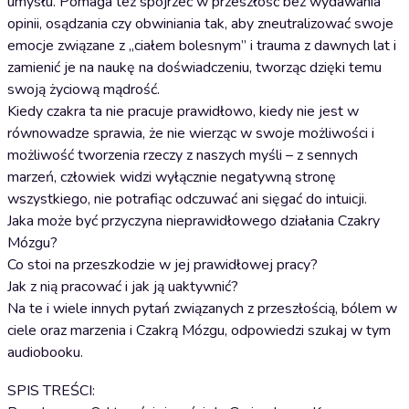
umysłu. Pomaga też spojrzeć w przeszłość bez wydawania
opinii, osądzania czy obwiniania tak, aby zneutralizować swoje
emocje związane z „ciałem bolesnym” i trauma z dawnych lat i
zamienić je na naukę na doświadczeniu, tworząc dzięki temu
swoją życiową mądrość.
Kiedy czakra ta nie pracuje prawidłowo, kiedy nie jest w
równowadze sprawia, że nie wierząc w swoje możliwości i
możliwość tworzenia rzeczy z naszych myśli – z sennych
marzeń, człowiek widzi wyłącznie negatywną stronę
wszystkiego, nie potrafiąc odczuwać ani sięgać do intuicji.
Jaka może być przyczyna nieprawidłowego działania Czakry
Mózgu?
Co stoi na przeszkodzie w jej prawidłowej pracy?
Jak z nią pracować i jak ją uaktywnić?
Na te i wiele innych pytań związanych z przeszłością, bólem w
ciele oraz marzenia i Czakrą Mózgu, odpowiedzi szukaj w tym
audiobooku.
SPIS TREŚCI: