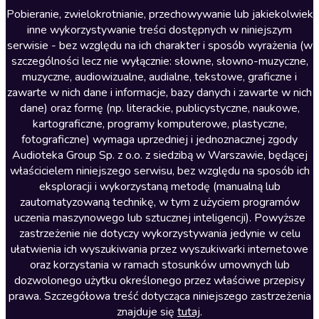
Literatura anglojęzyczna
Pobieranie, zwielokrotnianie, przechowywanie lub jakiekolwiek
inne wykorzystywanie treści dostępnych w niniejszym
Literatura faktu
serwisie - bez względu na ich charakter i sposób wyrażenia (w
szczególności lecz nie wyłącznie: słowne, słowno-muzyczne,
Literatura obyczajowa
muzyczne, audiowizualne, audialne, tekstowe, graficzne i
Literatura piękna obca
zawarte w nich dane i informacje, bazy danych i zawarte w nich
dane) oraz formę (np. literackie, publicystyczne, naukowe,
Literatura piękna polska
kartograficzne, programy komputerowe, plastyczne,
Nagrania relaksacyjne
fotograficzne) wymaga uprzedniej i jednoznacznej zgody
Audioteka Group Sp. z o.o. z siedzibą w Warszawie, będącej
Nauka języków
właścicielem niniejszego serwisu, bez względu na sposób ich
Nauki humanistyczne
eksploracji i wykorzystaną metodę (manualną lub
zautomatyzowaną technikę, w tym z użyciem programów
Podcasty i audycje
uczenia maszynowego lub sztucznej inteligencji). Powyższe
Polityka
zastrzeżenie nie dotyczy wykorzystywania jedynie w celu
ułatwienia ich wyszukiwania przez wyszukiwarki internetowe
Prasa
oraz korzystania w ramach stosunków umownych lub
Religia
dozwolonego użytku określonego przez właściwe przepisy
prawa. Szczegółowa treść dotycząca niniejszego zastrzeżenia
Romans
znajduje się
tutaj
.