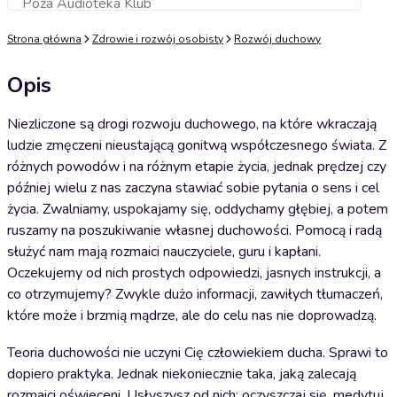
Poza Audioteka Klub
Dodaj do koszyka
Strona główna
Zdrowie i rozwój osobisty
Rozwój duchowy
Opis
Niezliczone są drogi rozwoju duchowego, na które wkraczają
ludzie zmęczeni nieustającą gonitwą współczesnego świata. Z
różnych powodów i na różnym etapie życia, jednak prędzej czy
później wielu z nas zaczyna stawiać sobie pytania o sens i cel
życia. Zwalniamy, uspokajamy się, oddychamy głębiej, a potem
ruszamy na poszukiwanie własnej duchowości. Pomocą i radą
służyć nam mają rozmaici nauczyciele, guru i kapłani.
Oczekujemy od nich prostych odpowiedzi, jasnych instrukcji, a
co otrzymujemy? Zwykle dużo informacji, zawiłych tłumaczeń,
które może i brzmią mądrze, ale do celu nas nie doprowadzą.
Teoria duchowości nie uczyni Cię człowiekiem ducha. Sprawi to
dopiero praktyka. Jednak niekoniecznie taka, jaką zalecają
rozmaici oświeceni. Usłyszysz od nich: oczyszczaj się, medytuj,