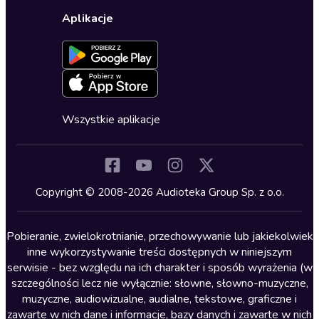
Wybierz wersję językową
Karty upominkowe
Ustawienia prywatności
Dla dzieci
Aplikacje
Dołącz do newslettera
Aktywuj kartę
Formularz zgłaszania nielegalnych treści
Dla młodzieży
Blog
Oferta dla firm i bibliotek
Deklaracja dostępności
Erotyczne
Zapowiedzi
Fantastyka
Cykle audiobooków
Horror
Wszystkie aplikacje
Inne języki
Komedia
Kryminały
Copyright © 2008-2026 Audioteka Group Sp. z o.o.
Lektury szkolne
Literatura anglojęzyczna
Pobieranie, zwielokrotnianie, przechowywanie lub jakiekolwiek
inne wykorzystywanie treści dostępnych w niniejszym
Literatura faktu
serwisie - bez względu na ich charakter i sposób wyrażenia (w
szczególności lecz nie wyłącznie: słowne, słowno-muzyczne,
Literatura obyczajowa
muzyczne, audiowizualne, audialne, tekstowe, graficzne i
Literatura piękna obca
zawarte w nich dane i informacje, bazy danych i zawarte w nich