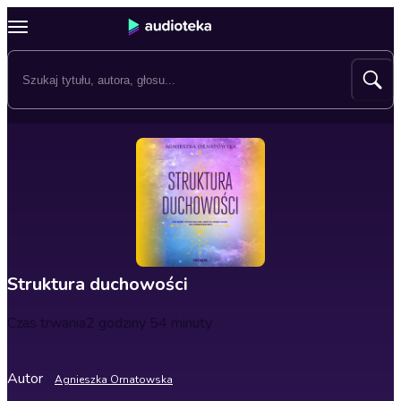
Struktura duchowości
Czas trwania
2 godziny 54 minuty
Autor
Agnieszka Ornatowska