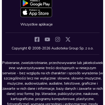
Blog
Oferta dla firm i bibliotek
Deklaracja dostępności
Erotyczne
Zapowiedzi
Fantastyka
Cykle audiobooków
Horror
Wszystkie aplikacje
Inne języki
Komedia
Kryminały
Copyright © 2008-2026 Audioteka Group Sp. z o.o.
Lektury szkolne
Literatura anglojęzyczna
Pobieranie, zwielokrotnianie, przechowywanie lub jakiekolwiek
inne wykorzystywanie treści dostępnych w niniejszym
Literatura faktu
serwisie - bez względu na ich charakter i sposób wyrażenia (w
szczególności lecz nie wyłącznie: słowne, słowno-muzyczne,
Literatura obyczajowa
muzyczne, audiowizualne, audialne, tekstowe, graficzne i
Literatura piękna obca
zawarte w nich dane i informacje, bazy danych i zawarte w nich
dane) oraz formę (np. literackie, publicystyczne, naukowe,
Literatura piękna polska
kartograficzne, programy komputerowe, plastyczne,
Nagrania relaksacyjne
fotograficzne) wymaga uprzedniej i jednoznacznej zgody