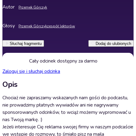
Autor
Przemek Górczyk
Głosy
Przemek Górczyk
zespół lektorów
Słuchaj fragmentu
Dodaj do ulubionych
Cały odcinek dostępny za darmo
Zaloguj się i słuchaj odcinka
Opis
Chociaż nie zapraszamy wskazanych nam gości do podcastu,
nie prowadzimy płatnych wywiadów ani nie nagrywamy
sponsorowanych odcinków, to wciąż możemy wypromować u
nas Twoją markę. :)
Jeżeli interesuje Cię reklama swojej firmy w naszym podcaście
we wstępie do rozmowy, to śmiało pisz na maila