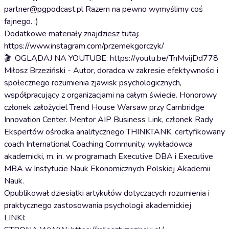
⁠partner@pgpodcast.pl⁠ Razem na pewno wymyślimy coś
fajnego. :)
Dodatkowe materiały znajdziesz tutaj:
⁠https://www.instagram.com/przemekgorczyk/⁠
🎬 OGLĄDAJ NA YOUTUBE: https://youtu.be/TnMvijDd778
Miłosz Brzeziński - Autor, doradca w zakresie efektywności i
społecznego rozumienia zjawisk psychologicznych,
współpracujący z organizacjami na całym świecie. Honorowy
członek założyciel Trend House Warsaw przy Cambridge
Innovation Center. Mentor AIP Business Link, członek Rady
Ekspertów ośrodka analitycznego THINKTANK, certyfikowany
coach International Coaching Community, wykładowca
akademicki, m. in. w programach Executive DBA i Executive
MBA w Instytucie Nauk Ekonomicznych Polskiej Akademii
Nauk.
Opublikował dziesiątki artykułów dotyczących rozumienia i
praktycznego zastosowania psychologii akademickiej
LINKI: