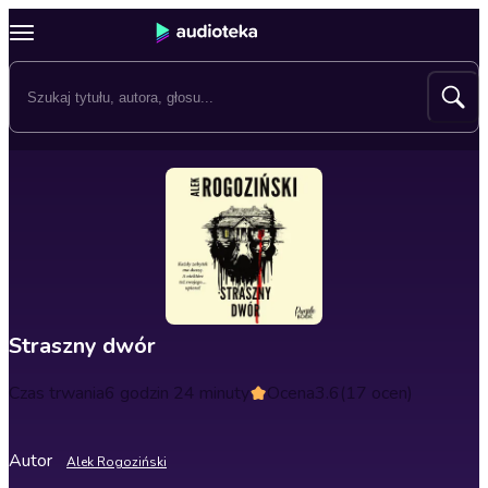
Straszny dwór
Czas trwania
6 godzin 24 minuty
Ocena
3.6
(17 ocen)
Autor
Alek Rogoziński