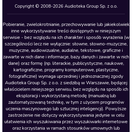
Kryminały
Copyright © 2008-2026 Audioteka Group Sp. z o.o.
Lektury szkolne
Literatura anglojęzyczna
Pobieranie, zwielokrotnianie, przechowywanie lub jakiekolwiek
inne wykorzystywanie treści dostępnych w niniejszym
Literatura faktu
serwisie - bez względu na ich charakter i sposób wyrażenia (w
szczególności lecz nie wyłącznie: słowne, słowno-muzyczne,
Literatura obyczajowa
muzyczne, audiowizualne, audialne, tekstowe, graficzne i
Literatura piękna obca
zawarte w nich dane i informacje, bazy danych i zawarte w nich
dane) oraz formę (np. literackie, publicystyczne, naukowe,
Literatura piękna polska
kartograficzne, programy komputerowe, plastyczne,
Nagrania relaksacyjne
fotograficzne) wymaga uprzedniej i jednoznacznej zgody
Audioteka Group Sp. z o.o. z siedzibą w Warszawie, będącej
Nauka języków
właścicielem niniejszego serwisu, bez względu na sposób ich
Nauki humanistyczne
eksploracji i wykorzystaną metodę (manualną lub
zautomatyzowaną technikę, w tym z użyciem programów
Podcasty i audycje
uczenia maszynowego lub sztucznej inteligencji). Powyższe
Polityka
zastrzeżenie nie dotyczy wykorzystywania jedynie w celu
ułatwienia ich wyszukiwania przez wyszukiwarki internetowe
Prasa
oraz korzystania w ramach stosunków umownych lub