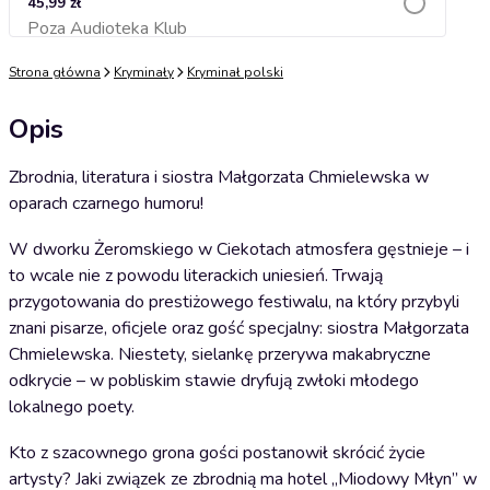
45,99 zł
Poza Audioteka Klub
Dodaj do koszyka
Strona główna
Kryminały
Kryminał polski
Opis
Zbrodnia, literatura i siostra Małgorzata Chmielewska w
oparach czarnego humoru!
W dworku Żeromskiego w Ciekotach atmosfera gęstnieje – i
to wcale nie z powodu literackich uniesień. Trwają
przygotowania do prestiżowego festiwalu, na który przybyli
znani pisarze, oficjele oraz gość specjalny: siostra Małgorzata
Chmielewska. Niestety, sielankę przerywa makabryczne
odkrycie – w pobliskim stawie dryfują zwłoki młodego
lokalnego poety.
Kto z szacownego grona gości postanowił skrócić życie
artysty? Jaki związek ze zbrodnią ma hotel „Miodowy Młyn” w