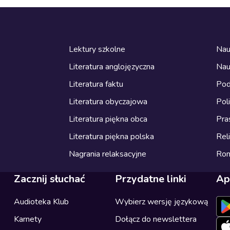
Lektury szkolne
Nau
Literatura anglojęzyczna
Nau
Literatura faktu
Pod
Literatura obyczajowa
Pol
Literatura piękna obca
Pra
Literatura piękna polska
Reli
Nagrania relaksacyjne
Ro
Zacznij słuchać
Przydatne linki
Ap
Audioteka Klub
Wybierz wersję językową
Karnety
Dołącz do newslettera