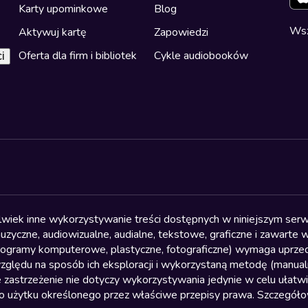
Karty upominkowe
Blog
Wsz
Aktywuj kartę
Zapowiedzi
Oferta dla firm i bibliotek
Cykle audiobooków
i
olwiek inne wykorzystywanie treści dostępnych w niniejszym serwi
yczne, audiowizualne, audialne, tekstowe, graficzne i zawarte w 
, programy komputerowe, plastyczne, fotograficzne) wymaga uprzedn
względu na sposób ich eksploracji i wykorzystaną metodę (manu
 zastrzeżenie nie dotyczy wykorzystywania jedynie w celu ułatw
żytku określonego przez właściwe przepisy prawa. Szczegółowa 