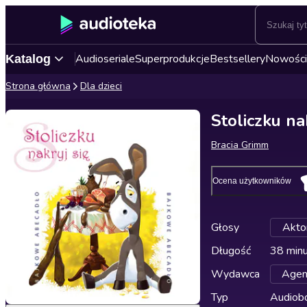
Audioseriale
Superprodukcje
Bestsellery
Nowości
Katalog
Strona główna
Dla dzieci
Stoliczku na
Bracia Grimm
Ocena użytkowników
Głosy
Akto
Długość
38 min
Wydawca
Agen
Typ
Audiobo