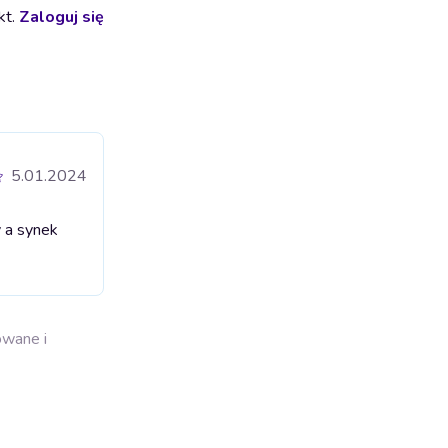
kt.
Zaloguj się
5.01.2024
y a synek
owane i