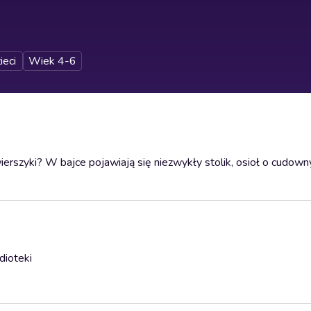
ieci
Wiek 4-6
ierszyki? W bajce pojawiają się niezwykły stolik, osioł o cudown
dioteki