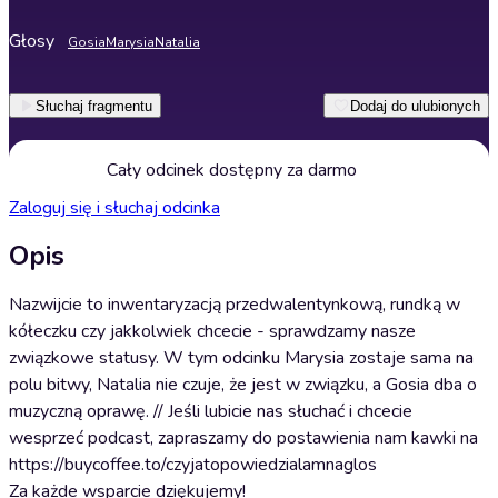
Głosy
Gosia
Marysia
Natalia
Słuchaj fragmentu
Dodaj do ulubionych
Cały odcinek dostępny za darmo
Zaloguj się i słuchaj odcinka
Opis
Nazwijcie to inwentaryzacją przedwalentynkową, rundką w
kółeczku czy jakkolwiek chcecie - sprawdzamy nasze
związkowe statusy. W tym odcinku Marysia zostaje sama na
polu bitwy, Natalia nie czuje, że jest w związku, a Gosia dba o
muzyczną oprawę. // Jeśli lubicie nas słuchać i chcecie
wesprzeć podcast, zapraszamy do postawienia nam kawki na
https://buycoffee.to/czyjatopowiedzialamnaglos
Za każde wsparcie dziękujemy!