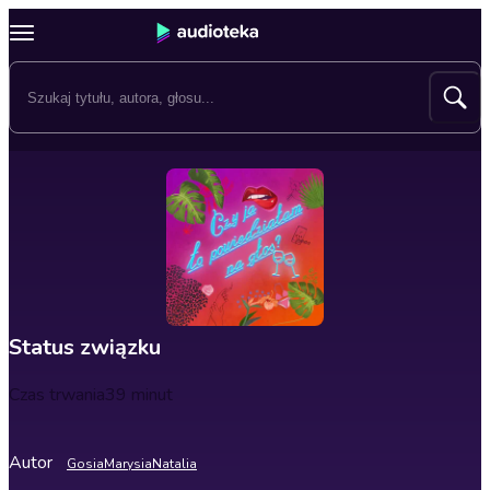
Status związku
Czas trwania
39 minut
Autor
Gosia
Marysia
Natalia