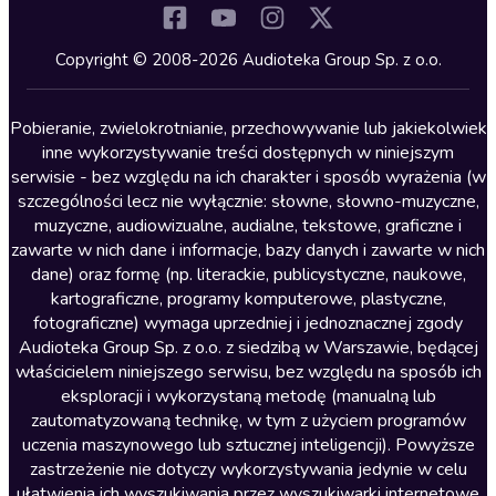
Komedia
Kryminały
Copyright © 2008-2026 Audioteka Group Sp. z o.o.
Lektury szkolne
Literatura anglojęzyczna
Pobieranie, zwielokrotnianie, przechowywanie lub jakiekolwiek
inne wykorzystywanie treści dostępnych w niniejszym
Literatura faktu
serwisie - bez względu na ich charakter i sposób wyrażenia (w
szczególności lecz nie wyłącznie: słowne, słowno-muzyczne,
Literatura obyczajowa
muzyczne, audiowizualne, audialne, tekstowe, graficzne i
Literatura piękna obca
zawarte w nich dane i informacje, bazy danych i zawarte w nich
dane) oraz formę (np. literackie, publicystyczne, naukowe,
Literatura piękna polska
kartograficzne, programy komputerowe, plastyczne,
Nagrania relaksacyjne
fotograficzne) wymaga uprzedniej i jednoznacznej zgody
Audioteka Group Sp. z o.o. z siedzibą w Warszawie, będącej
Nauka języków
właścicielem niniejszego serwisu, bez względu na sposób ich
Nauki humanistyczne
eksploracji i wykorzystaną metodę (manualną lub
zautomatyzowaną technikę, w tym z użyciem programów
Podcasty i audycje
uczenia maszynowego lub sztucznej inteligencji). Powyższe
Polityka
zastrzeżenie nie dotyczy wykorzystywania jedynie w celu
ułatwienia ich wyszukiwania przez wyszukiwarki internetowe