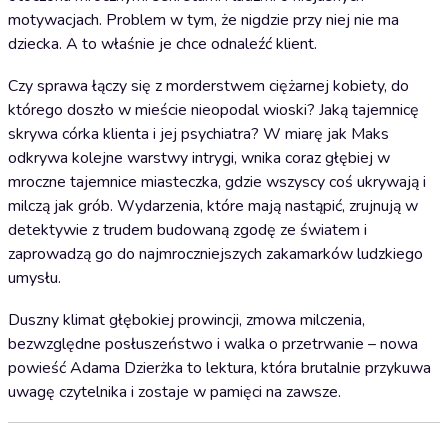
motywacjach. Problem w tym, że nigdzie przy niej nie ma
dziecka. A to właśnie je chce odnaleźć klient.
Czy sprawa łączy się z morderstwem ciężarnej kobiety, do
którego doszło w mieście nieopodal wioski? Jaką tajemnicę
skrywa córka klienta i jej psychiatra? W miarę jak Maks
odkrywa kolejne warstwy intrygi, wnika coraz głębiej w
mroczne tajemnice miasteczka, gdzie wszyscy coś ukrywają i
milczą jak grób. Wydarzenia, które mają nastąpić, zrujnują w
detektywie z trudem budowaną zgodę ze światem i
zaprowadzą go do najmroczniejszych zakamarków ludzkiego
umysłu.
Duszny klimat głębokiej prowincji, zmowa milczenia,
bezwzględne posłuszeństwo i walka o przetrwanie – nowa
powieść Adama Dzierżka to lektura, która brutalnie przykuwa
uwagę czytelnika i zostaje w pamięci na zawsze.