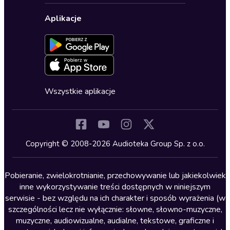
Biznes, marketing, ekonomia
Wybierz wersję językową
Karty upominkowe
Ustawienia prywatności
Dla dzieci
Aplikacje
Dołącz do newslettera
Aktywuj kartę
Formularz zgłaszania nielegalnych treści
Dla młodzieży
Blog
Oferta dla firm i bibliotek
Deklaracja dostępności
Erotyczne
Zapowiedzi
Fantastyka
Cykle audiobooków
Horror
Wszystkie aplikacje
Inne języki
Komedia
Kryminały
Copyright © 2008-2026 Audioteka Group Sp. z o.o.
Lektury szkolne
Literatura anglojęzyczna
Pobieranie, zwielokrotnianie, przechowywanie lub jakiekolwiek
inne wykorzystywanie treści dostępnych w niniejszym
Literatura faktu
serwisie - bez względu na ich charakter i sposób wyrażenia (w
szczególności lecz nie wyłącznie: słowne, słowno-muzyczne,
Literatura obyczajowa
muzyczne, audiowizualne, audialne, tekstowe, graficzne i
Literatura piękna obca