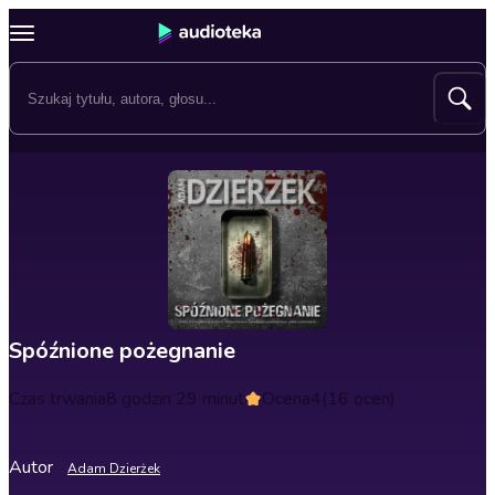
Spóźnione pożegnanie
Czas trwania
8 godzin 29 minut
Ocena
4
(16 ocen)
Autor
Adam Dzierżek