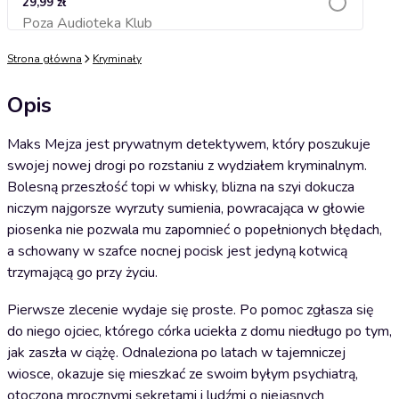
29,99 zł
Poza Audioteka Klub
Dodaj do koszyka
Strona główna
Kryminały
Opis
Maks Mejza jest prywatnym detektywem, który poszukuje
swojej nowej drogi po rozstaniu z wydziałem kryminalnym.
Bolesną przeszłość topi w whisky, blizna na szyi dokucza
niczym najgorsze wyrzuty sumienia, powracająca w głowie
piosenka nie pozwala mu zapomnieć o popełnionych błędach,
a schowany w szafce nocnej pocisk jest jedyną kotwicą
trzymającą go przy życiu.
Pierwsze zlecenie wydaje się proste. Po pomoc zgłasza się
do niego ojciec, którego córka uciekła z domu niedługo po tym,
jak zaszła w ciążę. Odnaleziona po latach w tajemniczej
wiosce, okazuje się mieszkać ze swoim byłym psychiatrą,
otoczona mrocznymi sekretami i ludźmi o niejasnych