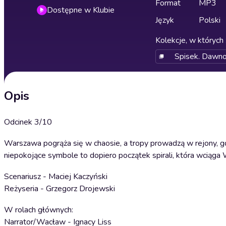
Format
MP3
Dostępne w Klubie
Język
Polski
Kolekcje, w których 
Spisek. Dawno
Opis
Odcinek 3/10
Warszawa pogrąża się w chaosie, a tropy prowadzą w rejony, gdz
niepokojące symbole to dopiero początek spirali, która wciąga 
Scenariusz - Maciej Kaczyński
Reżyseria - Grzegorz Drojewski
W rolach głównych:
Narrator/Wacław - Ignacy Liss