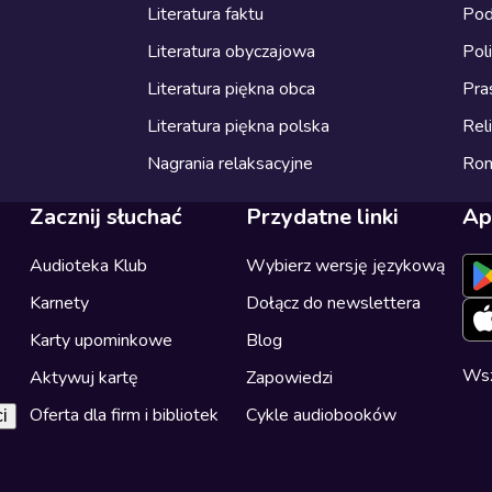
Literatura faktu
Pod
Literatura obyczajowa
Pol
Literatura piękna obca
Pra
Literatura piękna polska
Reli
Nagrania relaksacyjne
Ro
Zacznij słuchać
Przydatne linki
Ap
Audioteka Klub
Wybierz wersję językową
Karnety
Dołącz do newslettera
Karty upominkowe
Blog
Wsz
Aktywuj kartę
Zapowiedzi
Oferta dla firm i bibliotek
Cykle audiobooków
i