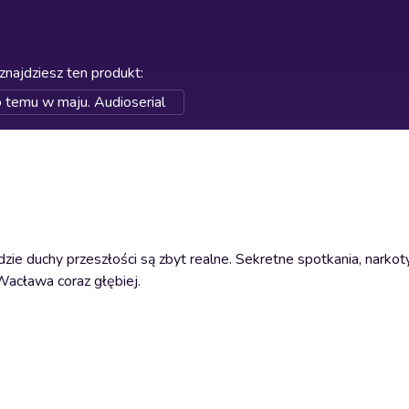
znajdziesz ten produkt
:
 temu w maju. Audioserial
ie duchy przeszłości są zbyt realne. Sekretne spotkania, narkoty
Wacława coraz głębiej.