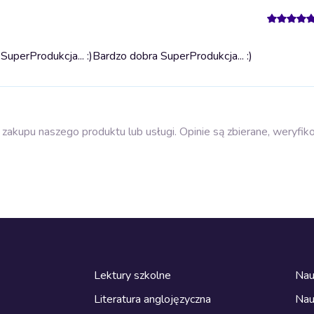
uperProdukcja... :)
Bardzo dobra SuperProdukcja... :)
zakupu naszego produktu lub usługi. Opinie są zbierane, weryfik
Lektury szkolne
Nau
Literatura anglojęzyczna
Nau