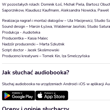
W pozostałych rolach: Dominik Łoś, Michał Piela, Bartosz Obuch
Saporznikow, Klaudiusz Kaufmann, Aleksandra Nowicka, Paweł P
Realizacja nagrań i montaż dialogów – Ula Macijewicz, Studio S
Sound design – Marcin Łyżwa, Waldemar Jasiński, Studio Satura
Produkcja - Audioteka
Producentka – Kasia Malec
Nadzór producencki – Marta Szkutnik
Script doctor - Jacek Skolimowski
Producenci kreatywni – Tomek Kin, Iza Smelczyńska
Jak słuchać audiobooka?
Słuchaj audiobooka na urządzeniach Android i iOS w aplikacji Au
Oceny i opinie słuchaczy