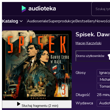
Audioseriale
Superprodukcje
Bestsellery
Nowości
Katalog
Spisek. Daw
Maciej Kaczyński
Ocena użytkowników
Głosy
Ignacy
Micha
Toma
Długość
28 min
Wydawca
Audio
Słuchaj
fragmentu (2 min)