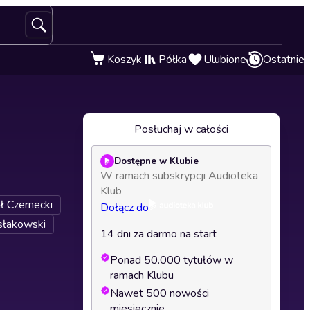
Koszyk
Półka
Ulubione
Ostatnie
Posłuchaj w całości
Dostępne w Klubie
W ramach subskrypcji Audioteka
Klub
ł Czernecki
Dołącz do
łakowski
14 dni za darmo na start
Ponad 50.000 tytułów w
ramach Klubu
Nawet 500 nowości
miesięcznie