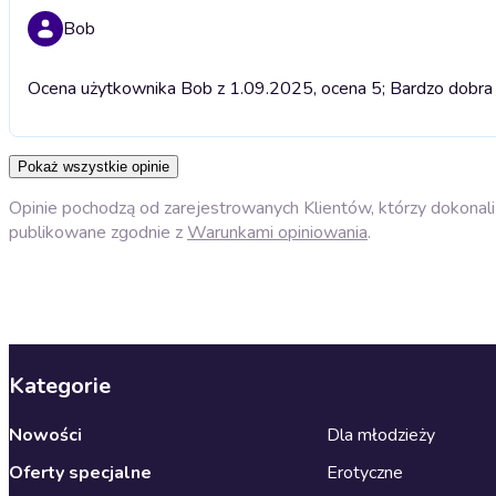
Bob
Ocena użytkownika Bob z 1.09.2025, ocena 5; Bardzo dobra S
Pokaż wszystkie opinie
Opinie pochodzą od zarejestrowanych Klientów, którzy dokonali 
publikowane zgodnie z
Warunkami opiniowania
.
Kategorie
Nowości
Dla młodzieży
Oferty specjalne
Erotyczne