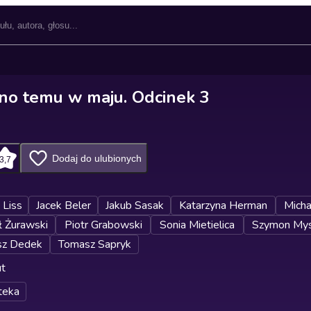
no temu w maju. Odcinek 3
Dodaj do ulubionych
3,7
 Liss
Jacek Beler
Jakub Sasak
Katarzyna Herman
Micha
ł Żurawski
Piotr Grabowski
Sonia Mietielica
Szymon Mys
sz Dedek
Tomasz Sapryk
ut
teka