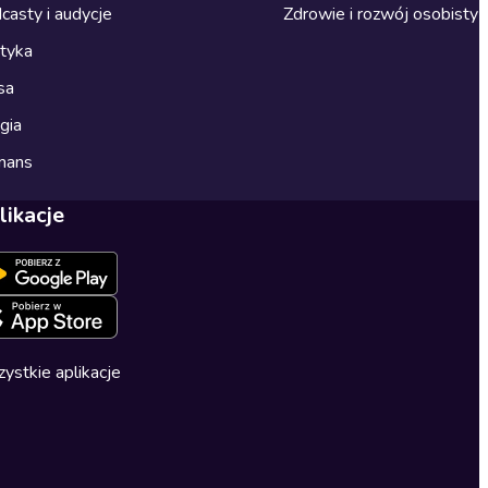
casty i audycje
Zdrowie i rozwój osobisty
ityka
sa
gia
mans
likacje
ystkie aplikacje