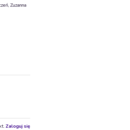
czeń, Zuzanna
kt.
Zaloguj się