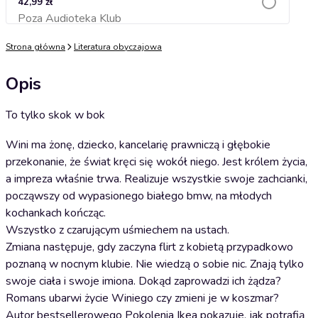
42,99 zł
Poza Audioteka Klub
Dodaj do koszyka
Strona główna
Literatura obyczajowa
Opis
To tylko skok w bok
Wini ma żonę, dziecko, kancelarię prawniczą i głębokie
przekonanie, że świat kręci się wokół niego. Jest królem życia,
a impreza właśnie trwa. Realizuje wszystkie swoje zachcianki,
począwszy od wypasionego białego bmw, na młodych
kochankach kończąc.
Wszystko z czarującym uśmiechem na ustach.
Zmiana następuje, gdy zaczyna flirt z kobietą przypadkowo
poznaną w nocnym klubie. Nie wiedzą o sobie nic. Znają tylko
swoje ciała i swoje imiona. Dokąd zaprowadzi ich żądza?
Romans ubarwi życie Winiego czy zmieni je w koszmar?
Autor bestsellerowego Pokolenia Ikea pokazuje, jak potrafią