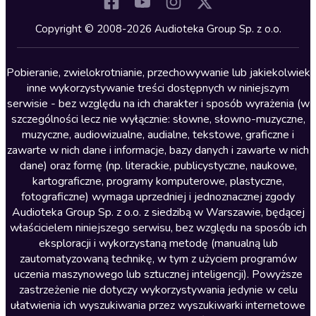
Komedia
Kryminały
Copyright © 2008-2026 Audioteka Group Sp. z o.o.
Lektury szkolne
Literatura anglojęzyczna
Pobieranie, zwielokrotnianie, przechowywanie lub jakiekolwiek
inne wykorzystywanie treści dostępnych w niniejszym
Literatura faktu
serwisie - bez względu na ich charakter i sposób wyrażenia (w
szczególności lecz nie wyłącznie: słowne, słowno-muzyczne,
Literatura obyczajowa
muzyczne, audiowizualne, audialne, tekstowe, graficzne i
Literatura piękna obca
zawarte w nich dane i informacje, bazy danych i zawarte w nich
dane) oraz formę (np. literackie, publicystyczne, naukowe,
Literatura piękna polska
kartograficzne, programy komputerowe, plastyczne,
Nagrania relaksacyjne
fotograficzne) wymaga uprzedniej i jednoznacznej zgody
Audioteka Group Sp. z o.o. z siedzibą w Warszawie, będącej
Nauka języków
właścicielem niniejszego serwisu, bez względu na sposób ich
Nauki humanistyczne
eksploracji i wykorzystaną metodę (manualną lub
zautomatyzowaną technikę, w tym z użyciem programów
Podcasty i audycje
uczenia maszynowego lub sztucznej inteligencji). Powyższe
Polityka
zastrzeżenie nie dotyczy wykorzystywania jedynie w celu
ułatwienia ich wyszukiwania przez wyszukiwarki internetowe
Prasa