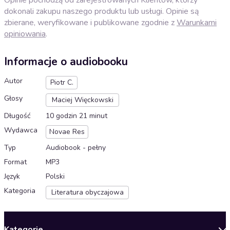
dokonali zakupu naszego produktu lub usługi. Opinie są
zbierane, weryfikowane i publikowane zgodnie z
Warunkami
opiniowania
.
Informacje o audiobooku
Autor
Piotr C.
Głosy
Maciej Więckowski
Długość
10 godzin 21 minut
Wydawca
Novae Res
Typ
Audiobook - pełny
Format
MP3
Język
Polski
Kategoria
Literatura obyczajowa
Kategorie