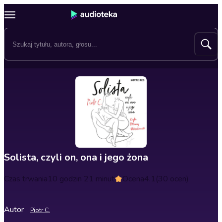
Solista, czyli on, ona i jego żona
Czas trwania
10 godzin 21 minut
Ocena
4.1
(30 ocen)
Autor
Piotr C.