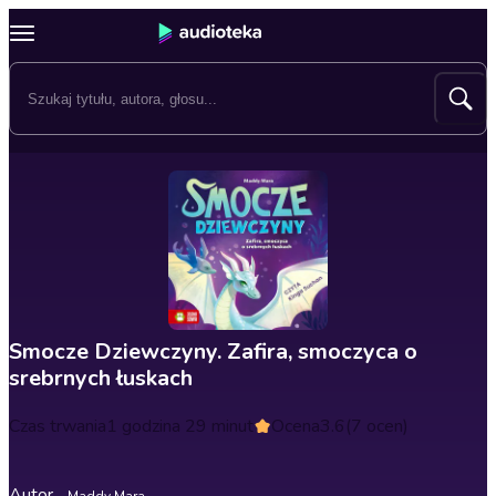
Smocze Dziewczyny. Zafira, smoczyca o
srebrnych łuskach
Czas trwania
1 godzina 29 minut
Ocena
3.6
(7 ocen)
Autor