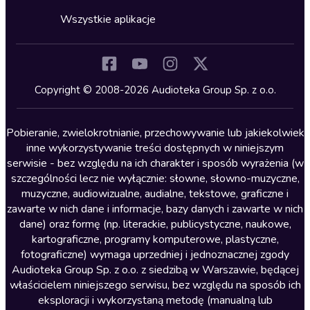
Cykle audiobooków
Horror
Wszystkie aplikacje
Inne języki
Komedia
Kryminały
Copyright © 2008-2026 Audioteka Group Sp. z o.o.
Lektury szkolne
Literatura anglojęzyczna
Pobieranie, zwielokrotnianie, przechowywanie lub jakiekolwiek
inne wykorzystywanie treści dostępnych w niniejszym
Literatura faktu
serwisie - bez względu na ich charakter i sposób wyrażenia (w
szczególności lecz nie wyłącznie: słowne, słowno-muzyczne,
Literatura obyczajowa
muzyczne, audiowizualne, audialne, tekstowe, graficzne i
Literatura piękna obca
zawarte w nich dane i informacje, bazy danych i zawarte w nich
dane) oraz formę (np. literackie, publicystyczne, naukowe,
Literatura piękna polska
kartograficzne, programy komputerowe, plastyczne,
Nagrania relaksacyjne
fotograficzne) wymaga uprzedniej i jednoznacznej zgody
Audioteka Group Sp. z o.o. z siedzibą w Warszawie, będącej
Nauka języków
właścicielem niniejszego serwisu, bez względu na sposób ich
Nauki humanistyczne
eksploracji i wykorzystaną metodę (manualną lub