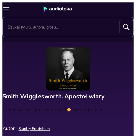
Smith Wigglesworth. Apostoł wiary
Czas trwania
4 godziny 8 minut
Ocena
5
(6 ocen)
Autor
Stanley Frodsham