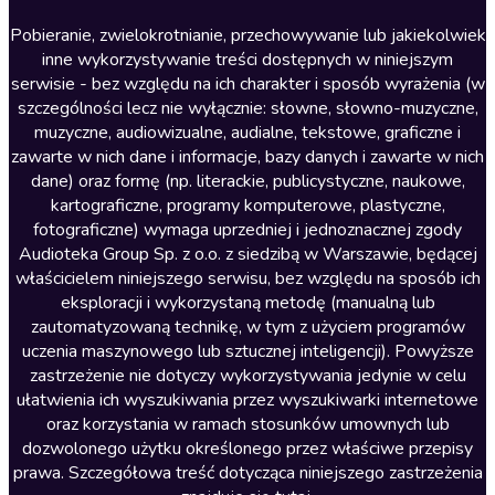
Literatura anglojęzyczna
Pobieranie, zwielokrotnianie, przechowywanie lub jakiekolwiek
inne wykorzystywanie treści dostępnych w niniejszym
Literatura faktu
serwisie - bez względu na ich charakter i sposób wyrażenia (w
szczególności lecz nie wyłącznie: słowne, słowno-muzyczne,
Literatura obyczajowa
muzyczne, audiowizualne, audialne, tekstowe, graficzne i
Literatura piękna obca
zawarte w nich dane i informacje, bazy danych i zawarte w nich
dane) oraz formę (np. literackie, publicystyczne, naukowe,
Literatura piękna polska
kartograficzne, programy komputerowe, plastyczne,
Nagrania relaksacyjne
fotograficzne) wymaga uprzedniej i jednoznacznej zgody
Audioteka Group Sp. z o.o. z siedzibą w Warszawie, będącej
Nauka języków
właścicielem niniejszego serwisu, bez względu na sposób ich
Nauki humanistyczne
eksploracji i wykorzystaną metodę (manualną lub
zautomatyzowaną technikę, w tym z użyciem programów
Podcasty i audycje
uczenia maszynowego lub sztucznej inteligencji). Powyższe
Polityka
zastrzeżenie nie dotyczy wykorzystywania jedynie w celu
ułatwienia ich wyszukiwania przez wyszukiwarki internetowe
Prasa
oraz korzystania w ramach stosunków umownych lub
Religia
dozwolonego użytku określonego przez właściwe przepisy
prawa. Szczegółowa treść dotycząca niniejszego zastrzeżenia
Romans