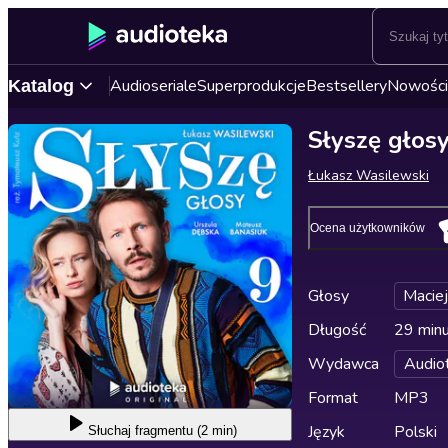
Audioseriale
Superprodukcje
Bestsellery
Nowości
Katalog
Słyszę głosy
Łukasz Wasilewski
Ocena użytkowników
Głosy
Maciej
Długość
29 min
Wydawca
Audio
Format
MP3
Język
Polski
Słuchaj
fragmentu (2 min)