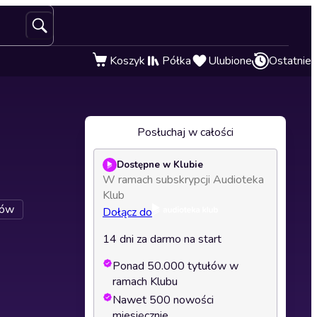
Koszyk
Półka
Ulubione
Ostatnie
Posłuchaj w całości
Dostępne w Klubie
W ramach subskrypcji Audioteka
Klub
rów
Dołącz do
14 dni za darmo na start
Ponad 50.000 tytułów w
ramach Klubu
Nawet 500 nowości
miesięcznie