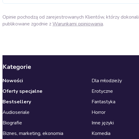
Opinie pochodzą od zarejestrowanych Klientów, którzy dokonali 
publikowane zgodnie z
Warunkami opiniowania
.
Kategorie
Nowości
Dla młodzieży
Oferty specjalne
Erotyczne
Bestsellery
Fantastyka
Audioseriale
Horror
Biografie
Inne języki
Biznes, marketing, ekonomia
Komedia