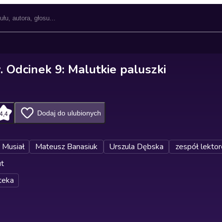
. Odcinek 9: Malutkie paluszki
Dodaj do ulubionych
4,4
 Musiał
Mateusz Banasiuk
Urszula Dębska
zespół lekto
ut
teka