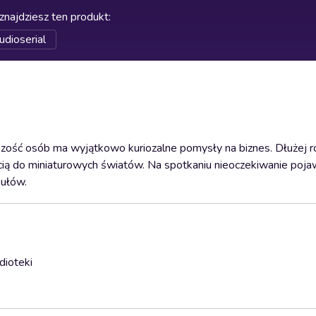
znajdziesz ten produkt
:
udioserial
zość osób ma wyjątkowo kuriozalne pomysły na biznes. Dłużej 
ścią do miniaturowych światów. Na spotkaniu nieoczekiwanie pojaw
kułów.
dioteki