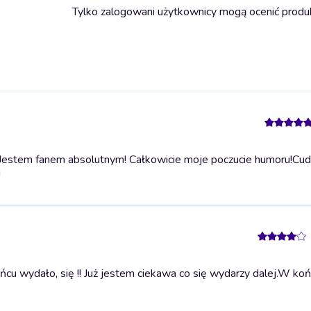
Tylko zalogowani użytkownicy mogą ocenić produ
Jestem fanem absolutnym! Całkowicie moje poczucie humoru!
Cud
!
 wydało, się !! Już jestem ciekawa co się wydarzy dalej.
W koń