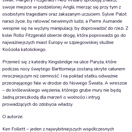
świat. Margery Fitzgerald i Ned Willard spróbują znaleźć
swoje miejsce w podzielonej Anglii, mierząc się przy tym z
osobistymi tragediami oraz zakazanym uczuciem. Sylvie Palot
narazi życie, by ratować niewinnych ludzi, a Pierre Aumande
wespnie się na wyżyny manipulacji, by doprowadzić do rzezi. Z
kolei Rollo Fitzgerald obierze drogę, która poprowadzi go do
najważniejszych miast Europy w szpiegowskiej służbie
Kościoła katolickiego.
Przenieś się z katedry Kingsbridge na ulice Paryża, które
podczas nocy świętego Bartłomieja zostaną okryte całunem
mroczniejszym niż ciemność. I na pokład statku odważnie
przecinającego fale w drodze do Nowego Świata. A wreszcie
– do królewskiego więzienia, którego grube mury nie będą
żadną przeszkodą dla marzeń o wolności i intryg
prowadzących do zdobycia władzy.
O autorze:
Ken Follett – jeden z najwybitniejszych współczesnych