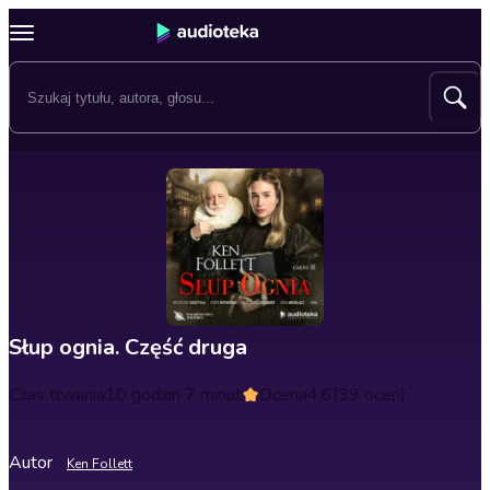
Słup ognia. Część druga
Czas trwania
10 godzin 7 minut
Ocena
4.6
(39 ocen)
Autor
Ken Follett