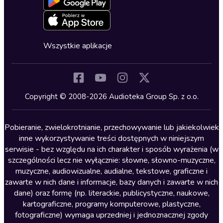
Oferta dla firm i bibliotek
Deklaracja dostępności
Erotyczne
Zapowiedzi
Fantastyka
Cykle audiobooków
Horror
Wszystkie aplikacje
Inne języki
Komedia
Kryminały
Copyright © 2008-2026 Audioteka Group Sp. z o.o.
Lektury szkolne
Literatura anglojęzyczna
Pobieranie, zwielokrotnianie, przechowywanie lub jakiekolwiek
inne wykorzystywanie treści dostępnych w niniejszym
Literatura faktu
serwisie - bez względu na ich charakter i sposób wyrażenia (w
szczególności lecz nie wyłącznie: słowne, słowno-muzyczne,
Literatura obyczajowa
muzyczne, audiowizualne, audialne, tekstowe, graficzne i
Literatura piękna obca
zawarte w nich dane i informacje, bazy danych i zawarte w nich
dane) oraz formę (np. literackie, publicystyczne, naukowe,
Literatura piękna polska
kartograficzne, programy komputerowe, plastyczne,
Nagrania relaksacyjne
fotograficzne) wymaga uprzedniej i jednoznacznej zgody